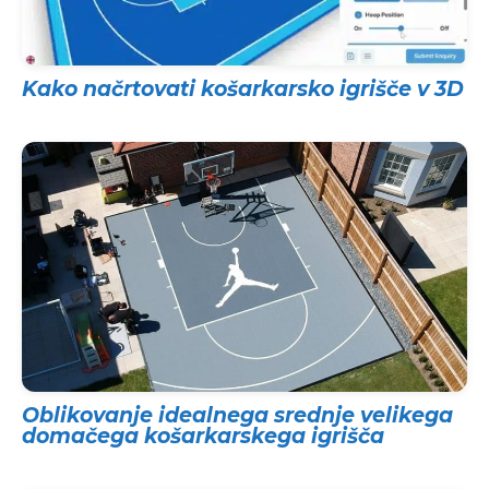
Kako načrtovati košarkarsko igrišče v 3D
Oblikovanje idealnega srednje velikega
domačega košarkarskega igrišča