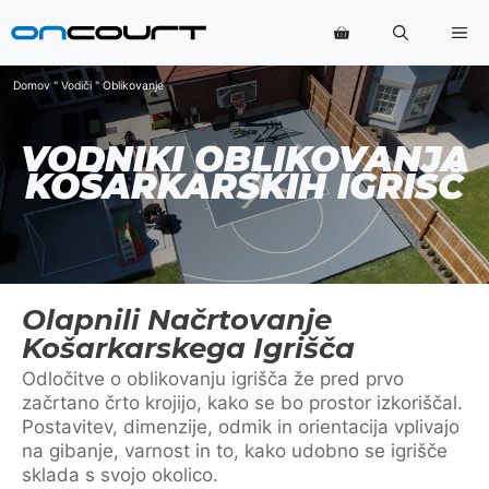
Preskoči
Me
na
vsebino
Domov
"
Vodiči
"
Oblikovanje
VODNIKI OBLIKOVANJA
KOŠARKARSKIH IGRIŠČ
Olapnili Načrtovanje
Košarkarskega Igrišča
Odločitve o oblikovanju igrišča že pred prvo
začrtano črto krojijo, kako se bo prostor izkoriščal.
Postavitev, dimenzije, odmik in orientacija vplivajo
na gibanje, varnost in to, kako udobno se igrišče
sklada s svojo okolico.