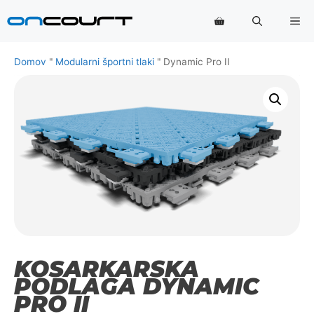
Preskoči
Me
na
vsebino
Domov
"
Modularni športni tlaki
"
Dynamic Pro II
KOŠARKARSKA
PODLAGA DYNAMIC
PRO II