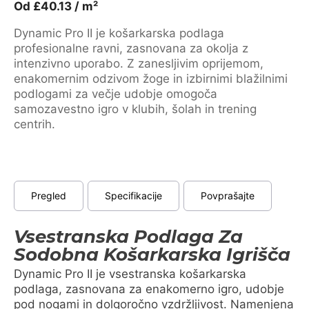
Od
£
40.13
/ m²
Dynamic Pro II je košarkarska podlaga
profesionalne ravni, zasnovana za okolja z
intenzivno uporabo. Z zanesljivim oprijemom,
enakomernim odzivom žoge in izbirnimi blažilnimi
podlogami za večje udobje omogoča
samozavestno igro v klubih, šolah in trening
centrih.
Pregled
Specifikacije
Povprašajte
Vsestranska Podlaga Za
Sodobna Košarkarska Igrišča
Dynamic Pro II je vsestranska košarkarska
podlaga, zasnovana za enakomerno igro, udobje
pod nogami in dolgoročno vzdržljivost. Namenjena