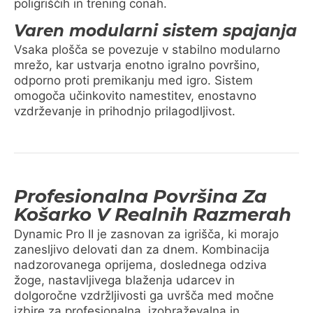
poligriščih in trening conah.
Varen modularni sistem spajanja
Vsaka plošča se povezuje v stabilno modularno
mrežo, kar ustvarja enotno igralno površino,
odporno proti premikanju med igro. Sistem
omogoča učinkovito namestitev, enostavno
vzdrževanje in prihodnjo prilagodljivost.
Profesionalna Površina Za
Košarko V Realnih Razmerah
Dynamic Pro II je zasnovan za igrišča, ki morajo
zanesljivo delovati dan za dnem. Kombinacija
nadzorovanega oprijema, doslednega odziva
žoge, nastavljivega blaženja udarcev in
dolgoročne vzdržljivosti ga uvršča med močne
izbire za profesionalna, izobraževalna in