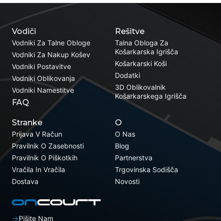
Vodiči
Rešitve
Vodniki Za Talne Obloge
Talna Obloga Za
Košarkarska Igrišča
Vodniki Za Nakup Košev
Košarkarski Koši
Vodniki Postavitve
Dodatki
Vodniki Oblikovanja
3D Oblikovalnik
Vodniki Namestitve
Košarkarskega Igrišča
FAQ
Stranke
O
Prijava V Račun
O Nas
Pravilnik O Zasebnosti
Blog
Pravilnik O Piškotkih
Partnerstva
Vračila In Vračila
Trgovinska Sodišča
Dostava
Novosti
Pišite Nam