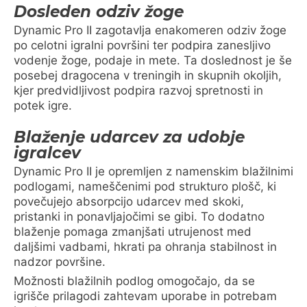
Dosleden odziv žoge
Dynamic Pro II zagotavlja enakomeren odziv žoge
po celotni igralni površini ter podpira zanesljivo
vodenje žoge, podaje in mete. Ta doslednost je še
posebej dragocena v treningih in skupnih okoljih,
kjer predvidljivost podpira razvoj spretnosti in
potek igre.
Blaženje udarcev za udobje
igralcev
Dynamic Pro II je opremljen z namenskim blažilnimi
podlogami, nameščenimi pod strukturo plošč, ki
povečujejo absorpcijo udarcev med skoki,
pristanki in ponavljajočimi se gibi. To dodatno
blaženje pomaga zmanjšati utrujenost med
daljšimi vadbami, hkrati pa ohranja stabilnost in
nadzor površine.
Možnosti blažilnih podlog omogočajo, da se
igrišče prilagodi zahtevam uporabe in potrebam