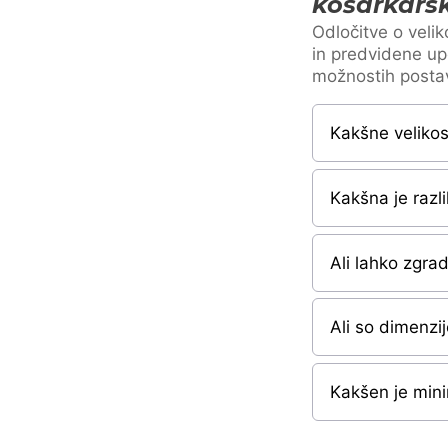
košarkarsk
Odločitve o velik
in predvidene up
možnostih postav
Kakšne velikos
Kakšna je razl
Ali lahko zgra
Ali so dimenzi
Kakšen je mini