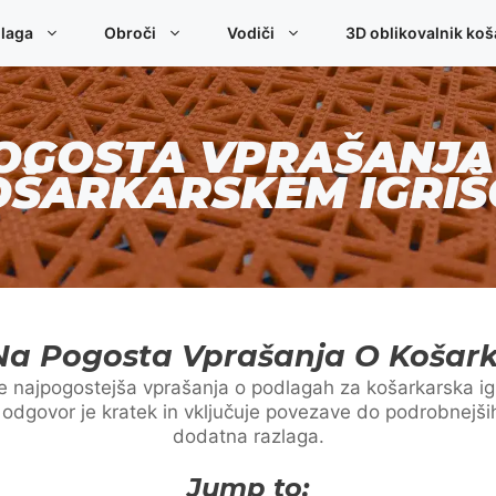
laga
Obroči
Vodiči
3D oblikovalnik koš
OGOSTA VPRAŠANJA
OŠARKARSKEM IGRIŠ
Na Pogosta Vprašanja O Košarka
 najpogostejša vprašanja o podlagah za košarkarska igr
odgovor je kratek in vključuje povezave do podrobnejših 
dodatna razlaga.
Jump to: