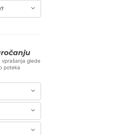
)?
aročanju
a vprašanja glede
ko poteka