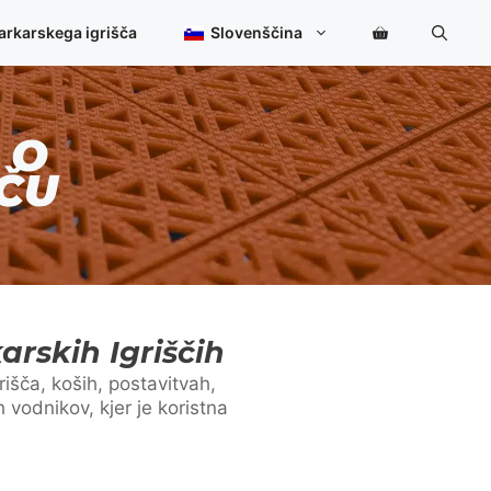
arkarskega igrišča
Slovenščina
 O
ČU
rskih Igriščih
išča, koših, postavitvah,
vodnikov, kjer je koristna