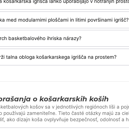
a košarkarska igrišča lahko uporabljajo v notranjih prost
ika med modularnimi ploščami in litimi površinami igrišč?
rch basketbalového ihriska nárazy?
ži talna obloga košarkarskega igrišča na prostem?
rašanja o košarkarskih koših
ketbalových košov sa v jednotlivých regiónoch líši a po
o používajú zameniteľne. Tieto časté otázky majú za cieľ
liť, ako dizajn koša ovplyvňuje bezpečnosť, odolnosť a h