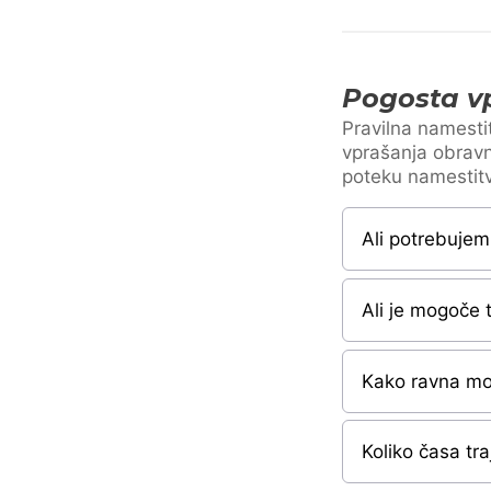
Pogosta vp
Pravilna namestit
vprašanja obravn
poteku namestit
Ali potrebujem
Ali je mogoče 
Kako ravna mo
Koliko časa tr