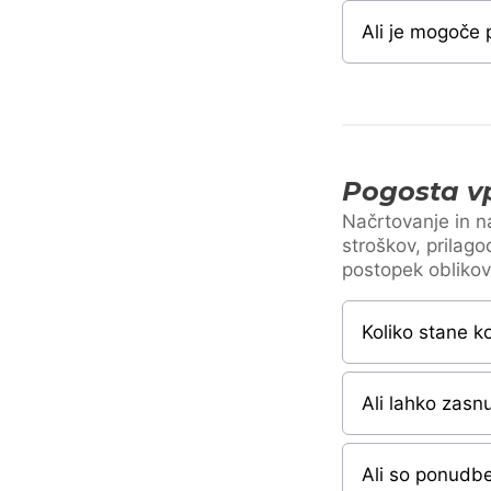
Ali je mogoče 
Pogosta vp
Načrtovanje in n
stroškov, prilag
postopek oblikov
Koliko stane k
Ali lahko zas
Ali so ponudbe