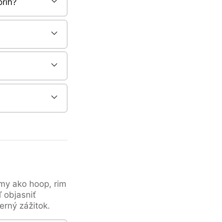
orih?
jmy ako hoop, rim
 objasniť
erný zážitok.