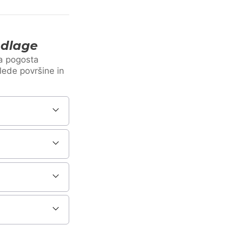
odlage
Ta pogosta
lede površine in