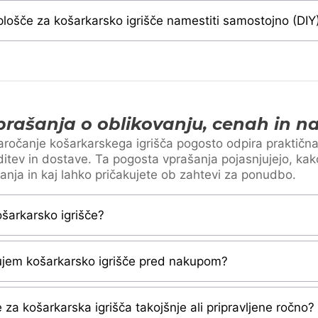
plošče za košarkarsko igrišče namestiti samostojno (DIY
rašanja o oblikovanju, cenah in n
aročanje košarkarskega igrišča pogosto odpira praktičn
oditev in dostave. Ta pogosta vprašanja pojasnjujejo, ka
anja in kaj lahko pričakujete ob zahtevi za ponudbo.
ošarkarsko igrišče?
nujem košarkarsko igrišče pred nakupom?
 za košarkarska igrišča takojšnje ali pripravljene ročno?