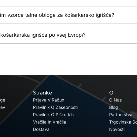
čim vzorce talne obloge za košarkarsko igrišče?
 košarkarska igrišča po vsej Evropi?
Stranke
O
oge
Prijava V Račun
O Nas
šev
Pravilnik O Zasebnosti
Blog
Pravilnik O Piškotkih
Partnerstva
Vračila In Vračila
Trgovinska S
Dostava
Novosti