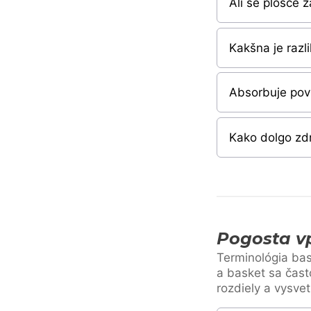
Ali se plošče z
Kakšna je razl
Absorbuje pov
Kako dolgo zdr
Pogosta vp
Terminológia bas
a basket sa čast
rozdiely a vysvet