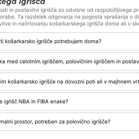
ega igrišča
osti in postavitvi igrišča so odvisne od razpoložljivega pr
orabe. Ta razdelek odgovarja na pogosta vprašanja o d
itve in načrtovanju košarkarskega igrišča doma ali v s
ti košarkarsko igrišče potrebujem doma?
ika med celotnim igriščem, polovičnim igriščem in posta
dim košarkarsko igrišče na dovozni poti ali v majhnem vr
je igrišč NBA in FIBA enake?
malni prostor, potreben za polovično igrišče?