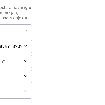
ostora, ravni igre
imenzijah,
kupnem objektu.
vitvami 3×3?
tu?