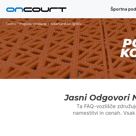
Preskoči
Športna pod
na
vsebino
Domov
"
Pogosta vprašanja o košarkarskem igrišču
P
K
Jasni Odgovori 
Ta FAQ-vozlišče združuje
namestitvi in cenah. Vsak 