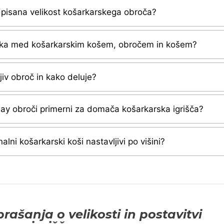
dpisana velikost košarkarskega obroča?
lika med košarkarskim košem, obročem in košem?
ljiv obroč in kako deluje?
ay obroči primerni za domača košarkarska igrišča?
nalni košarkarski koši nastavljivi po višini?
rašanja o velikosti in postavitvi