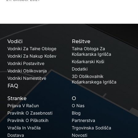
Vodiči
Rešitve
Vodniki Za Talne Obloge
Talna Obloga Za
Košarkarska Igrišča
Vodniki Za Nakup Košev
Košarkarski Koši
Vodniki Postavitve
Dodatki
Vodniki Oblikovanja
3D Oblikovalnik
Vodniki Namestitve
Košarkarskega Igrišča
FAQ
Stranke
O
Prijava V Račun
O Nas
Pravilnik O Zasebnosti
Blog
Pravilnik O Piškotkih
Partnerstva
Vračila In Vračila
Trgovinska Sodišča
Dostava
Novosti