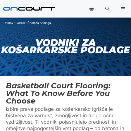
Preskoči
Me
na
vsebino
Domov
"
Vodiči
"
Športna podlaga
VODNIKI ZA
KOŠARKARSKE PODLAGE
Basketball Court Flooring:
What To Know Before You
Choose
Izbira prave podlage za košarkarsko igrišče je
bistvena za varnost, zmogljivost in dolgoročno
vzdržljivost. Ti vodniki pojasnjujejo prednosti in
omejitve najpogostejših vrst podlag – od betona in