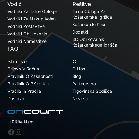
Vodiči
Rešitve
Vodniki Za Talne Obloge
Talna Obloga Za
Košarkarska Igrišča
Vodniki Za Nakup Košev
Košarkarski Koši
Vodniki Postavitve
Dodatki
Vodniki Oblikovanja
3D Oblikovalnik
Vodniki Namestitve
Košarkarskega Igrišča
FAQ
Stranke
O
Prijava V Račun
O Nas
Pravilnik O Zasebnosti
Blog
Pravilnik O Piškotkih
Partnerstva
Vračila In Vračila
Trgovinska Sodišča
Dostava
Novosti
Pišite Nam
Facebook
Instagram