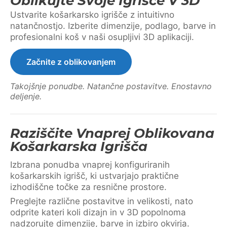
Oblikujte Svoje Igrišče V 3D
Ustvarite košarkarsko igrišče z intuitivno
natančnostjo. Izberite dimenzije, podlago, barve in
profesionalni koš v naši osupljivi 3D aplikaciji.
Začnite z oblikovanjem
Takojšnje ponudbe. Natančne postavitve. Enostavno
deljenje.
Raziščite Vnaprej Oblikovana
Košarkarska Igrišča
Izbrana ponudba vnaprej konfiguriranih
košarkarskih igrišč, ki ustvarjajo praktične
izhodiščne točke za resnične prostore.
Preglejte različne postavitve in velikosti, nato
odprite kateri koli dizajn in v 3D popolnoma
nadzorujte dimenzije, barve in izbiro okvirja.