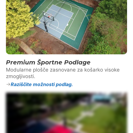
Premium Športne Podlage
Modularne plošče zasnovane za košarko visoke
zmogljivosti.
Raziščite možnosti podlag.