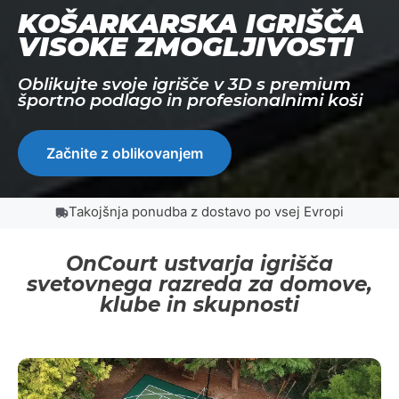
KOŠARKARSKA IGRIŠČA
VISOKE ZMOGLJIVOSTI
Oblikujte svoje igrišče v 3D s premium
športno podlago in profesionalnimi koši
Začnite z oblikovanjem
Takojšnja ponudba z dostavo po vsej Evropi
OnCourt ustvarja igrišča
svetovnega razreda za domove,
klube in skupnosti