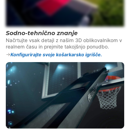
Sodno-tehnično znanje
Načrtujte vsak detajl z našim 3D oblikovalnikom v
realnem času in prejmite takojšnjo ponudbo.
Konfigurirajte svoje košarkarsko igrišče.