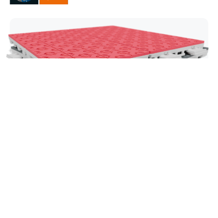
Super X
Naša vodilna košarkarska plošča je zasnovana za
vrhunski oprijem, hitro delo nog in maksimalno
odzivnost na igrišču. Super X ponuja dinamično,
visoko zmogljivo igralno izkušnjo, ki ji zaupajo
športniki, ki zahtevajo vrhunsko natančnost pri
vsakem rezu, prodoru in metu.
Raziščite Super X