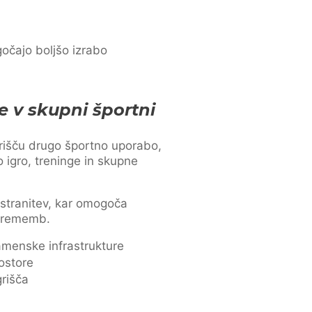
očajo boljšo izrabo
e v skupni športni
rišču drugo športno uporabo,
 igro, treninge in skupne
dstranitev, kar omogoča
sprememb.
menske infrastrukture
ostore
grišča