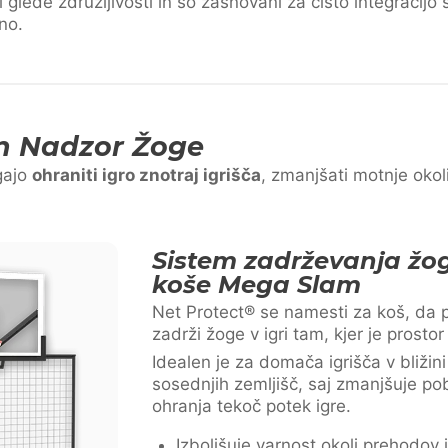
glede združljivosti in so zasnovani za čisto integracijo 
no.
In Nadzor Žoge
gajo
ohraniti igro znotraj igrišča
, zmanjšati motnje okoli
Sistem zadrževanja žog
koše Mega Slam
Net Protect® se namesti za koš, da 
zadrži žoge v igri tam, kjer je prosto
Idealen je za domača igrišča v bližini 
sosednjih zemljišč, saj zmanjšuje pobi
ohranja tekoč potek igre.
Izboljšuje varnost okoli prehodov 