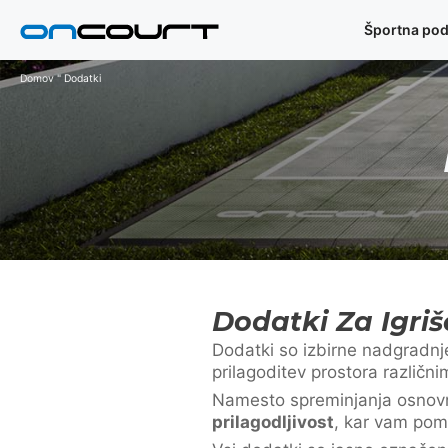
Preskoči
Športna pod
na
vsebino
Domov
"
Dodatki
Dodatki Za Igri
Dodatki so izbirne nadgradn
prilagoditev prostora različn
Namesto spreminjanja osnovne
prilagodljivost
, kar vam poma