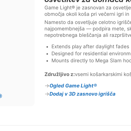
Game Light® je zasnovan za osvetlje
območja okoli koša pri večerni igri in
Namesto da osvetljuje celotno igrišče
najpomembnejša — podpira mete, sko
nepotrebnega bleščanja ali razpršitv
Extends play after daylight fades
Designed for residential environ
Mounts directly to Mega Slam ho
Združljivo z:
vsemi košarkarskimi ko
Ogled Game Light®
Dodaj v 3D zasnovo igrišča
®