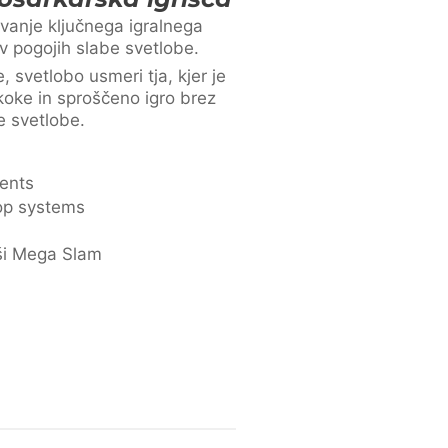
vanje ključnega igralnega
 v pogojih slabe svetlobe.
, svetlobo usmeri tja, kjer je
ke in sproščeno igro brez
e svetlobe.
ments
op systems
ši Mega Slam