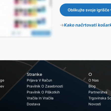
Oblikujte svoje igrišče
Kako načrtovati košark
Stranke
O
oge
Prijava V Račun
O Nas
šev
Pravilnik O Zasebnosti
Blog
Pravilnik O Piškotkih
Partnerstva
Vračila In Vračila
Trgovinska S
Dostava
Novosti