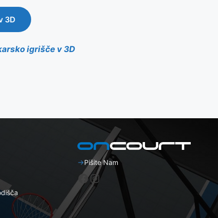
 v 3D
arsko igrišče v 3D
Pišite Nam
Facebook
Instagram
odišča