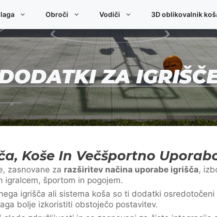
laga
Obroči
Vodiči
3D oblikovalnik koš
DODATKI ZA IGRIŠČ
šča, Koše In Večšportno Uporab
je, zasnovane za
razširitev načina uporabe igrišča
, izb
im igralcem, športom in pogojem.
ga igrišča ali sistema koša so ti dodatki osredotočeni
ga bolje izkoristiti obstoječo postavitev.