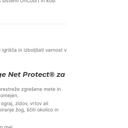
s sistemi OnCourt in koši
 igrišča in izboljšati varnost v
e Net Protect® za
prestreže zgrešene mete in
r omejen.
ograj, zidov, vrtov ali
ranje žog, ščiti okolico in
in mej