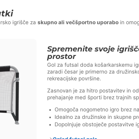
tki
arsko igrišče za
skupno ali večšportno uporabo
in omog
Spremenite svoje igrišč
prostor
Gol za futsal doda košarkarskemu ig
zaradi česar je primerno za družinsko
rekreacijske površine.
Zasnovan je za hitro postavitev in o
prehajanje med športi brez trajnih 
Omogoča nogometno igro brez na
Idealno za družinske in skupne pr
Dopolnjuje obstoječe postavitve i