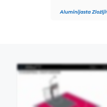
Aluminijasta Zložlj
This video demonstrates the design process visually and does not contain spok