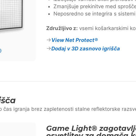
Zmanjšuje prekinitve med sprošče
Neposredno se integrira s siste
Združljivo z:
vsemi košarkarskimi k
View Net Protect®
Dodaj v 3D zasnovo igrišča
®
išča
 čas igranja brez zapletenosti stalne reflektorske razsve
Game Light® zagotavl
osvetlitev za domača k