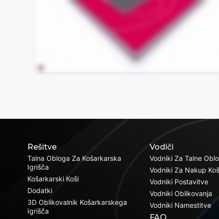
Rešitve
Vodiči
Talna Obloga Za Košarkarska
Vodniki Za Talne Obl
Igrišča
Vodniki Za Nakup Ko
Košarkarski Koši
Vodniki Postavitve
Dodatki
Vodniki Oblikovanja
3D Oblikovalnik Košarkarskega
Vodniki Namestitve
Igrišča
FAQ