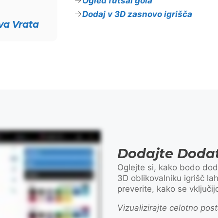
Ogled futsal gola
Dodaj v 3D zasnovo igrišča
iva Vrata
en audio.
Dodajte Dodat
Oglejte si, kako bodo dod
3D oblikovalniku igrišč l
preverite, kako se vključijo
Vizualizirajte celotno po