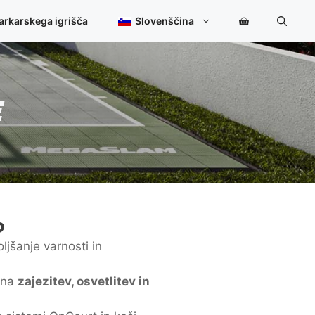
arkarskega igrišča
Slovenščina
E
o
oljšanje varnosti in
 na
zajezitev, osvetlitev in