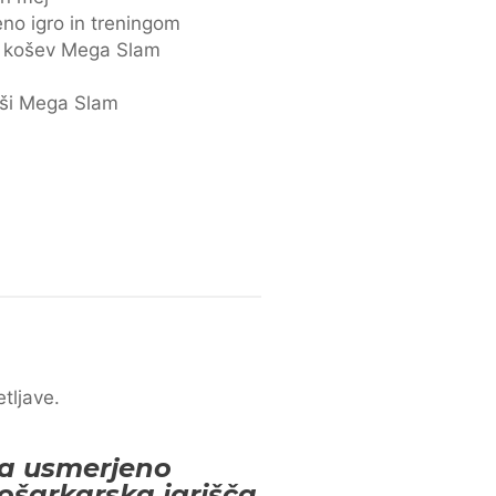
no igro in treningom
mi košev Mega Slam
oši Mega Slam
tljave.
ja usmerjeno
ošarkarska igrišča