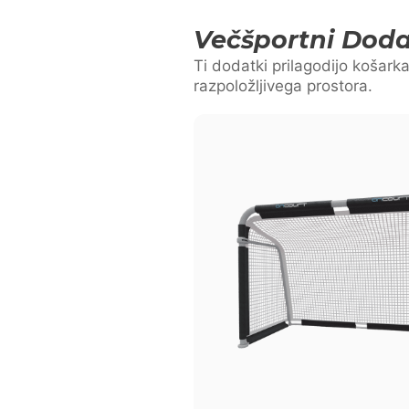
Večšportni Doda
Ti dodatki prilagodijo košark
razpoložljivega prostora.