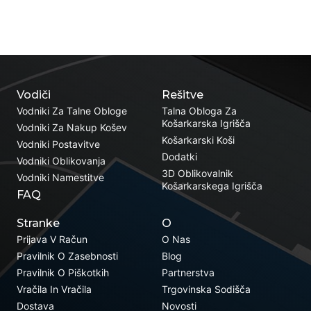
Vodiči
Rešitve
Vodniki Za Talne Obloge
Talna Obloga Za
Košarkarska Igrišča
Vodniki Za Nakup Košev
Košarkarski Koši
Vodniki Postavitve
Dodatki
Vodniki Oblikovanja
3D Oblikovalnik
Vodniki Namestitve
Košarkarskega Igrišča
FAQ
Stranke
O
Prijava V Račun
O Nas
Pravilnik O Zasebnosti
Blog
Pravilnik O Piškotkih
Partnerstva
Vračila In Vračila
Trgovinska Sodišča
Dostava
Novosti