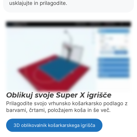
usklajujte in prilagodite.
Oblikuj svoje Super X igrišče
Prilagodite svojo vrhunsko košarkarsko podlago z
barvami, črtami, položajem koša in še več.
3D oblikovalnik košarkarskega igrišča