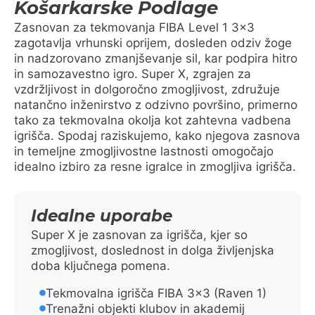
Košarkarske Podlage
Zasnovan za tekmovanja FIBA Level 1 3×3
zagotavlja vrhunski oprijem, dosleden odziv žoge
in nadzorovano zmanjševanje sil, kar podpira hitro
in samozavestno igro. Super X, zgrajen za
vzdržljivost in dolgoročno zmogljivost, združuje
natančno inženirstvo z odzivno površino, primerno
tako za tekmovalna okolja kot zahtevna vadbena
igrišča. Spodaj raziskujemo, kako njegova zasnova
in temeljne zmogljivostne lastnosti omogočajo
idealno izbiro za resne igralce in zmogljiva igrišča.
Idealne uporabe
Super X je zasnovan za igrišča, kjer so
zmogljivost, doslednost in dolga življenjska
doba ključnega pomena.
Tekmovalna igrišča FIBA 3×3 (Raven 1)
Trenažni objekti klubov in akademij