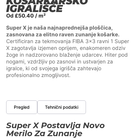
KOŠARKARSKO
IGRALIŠČE
Od
£
50.40
/ m²
Super X je naša najnaprednejša ploščica,
zasnovana za elitno raven zunanje košarke.
Certificiran za tekmovanja FIBA 3×3 ravni 1 Super
X zagotavlja izjemen oprijem, enakomeren odziv
žoge in nadzorovano blaženje udarcev. Hiter pod
nogami, vzdržljiv po zasnovi in ustvarjen za
igralce, ki od svojega igrišča zahtevajo
profesionalno zmogljivost.
Pregled
Tehnični podatki
Super X Postavlja Novo
Merilo Za Zunanje