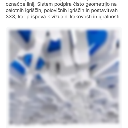
označbe linij. Sistem podpira čisto geometrijo na
celotnih igriščih, polovičnih igriščih in postavitvah
3×3, kar prispeva k vizualni kakovosti in igralnosti.