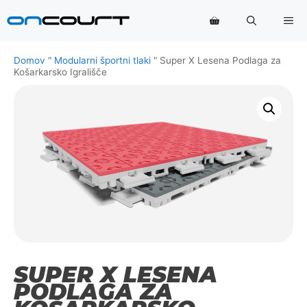
Preskoči
Me
na
vsebino
Domov
"
Modularni športni tlaki
"
Super X Lesena Podlaga za
Košarkarsko Igrališče
SUPER X LESENA
PODLAGA ZA