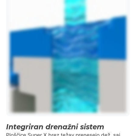
Integriran drenažni sistem
Ploščice Super X brez težav prenesejo dež, saj