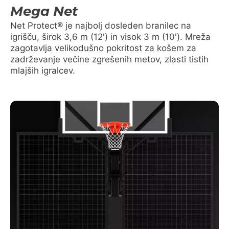
Mega Net
Net Protect® je najbolj dosleden branilec na
igrišču, širok 3,6 m (12') in visok 3 m (10'). Mreža
zagotavlja velikodušno pokritost za košem za
zadrževanje večine zgrešenih metov, zlasti tistih
mlajših igralcev.