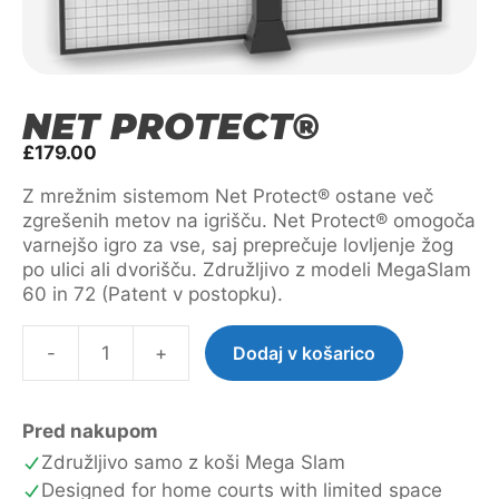
NET PROTECT®
£
179.00
Z mrežnim sistemom Net Protect® ostane več
zgrešenih metov na igrišču. Net Protect® omogoča
varnejšo igro za vse, saj preprečuje lovljenje žog
po ulici ali dvorišču. Združljivo z modeli MegaSlam
60 in 72 (Patent v postopku).
-
+
Dodaj v košarico
Net
Protect®
količina
Pred nakupom
Združljivo samo z koši Mega Slam
Designed for home courts with limited space