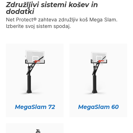
Združljivi sistemi košev in
dodatki
Net Protect® zahteva združljiv koš Mega Slam.
Izberite svoj sistem spodaj.
MegaSlam 72
MegaSlam 60