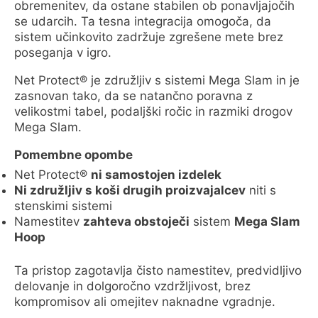
obremenitev, da ostane stabilen ob ponavljajočih
se udarcih. Ta tesna integracija omogoča, da
sistem učinkovito zadržuje zgrešene mete brez
poseganja v igro.
Net Protect® je združljiv s sistemi Mega Slam in je
zasnovan tako, da se natančno poravna z
velikostmi tabel, podaljški ročic in razmiki drogov
Mega Slam.
Pomembne opombe
Net Protect®
ni samostojen izdelek
Ni združljiv s koši drugih proizvajalcev
niti s
stenskimi sistemi
Namestitev
zahteva obstoječi
sistem
Mega Slam
Hoop
Ta pristop zagotavlja čisto namestitev, predvidljivo
delovanje in dolgoročno vzdržljivost, brez
kompromisov ali omejitev naknadne vgradnje.