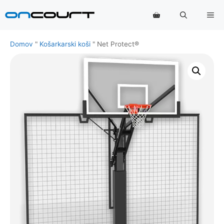
Preskoči
Me
na
vsebino
Domov
"
Košarkarski koši
"
Net Protect®