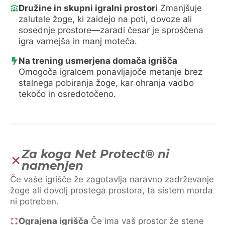
Družine in skupni igralni prostori
Zmanjšuje
zalutale žoge, ki zaidejo na poti, dovoze ali
sosednje prostore—zaradi česar je sproščena
igra varnejša in manj moteča.
Na trening usmerjena domača igrišča
Omogoča igralcem ponavljajoče metanje brez
stalnega pobiranja žoge, kar ohranja vadbo
tekočo in osredotočeno.
Za koga Net Protect® ni
namenjen
Če vaše igrišče že zagotavlja naravno zadrževanje
žoge ali dovolj prostega prostora, ta sistem morda
ni potreben.
Ograjena igrišča
Če ima vaš prostor že stene