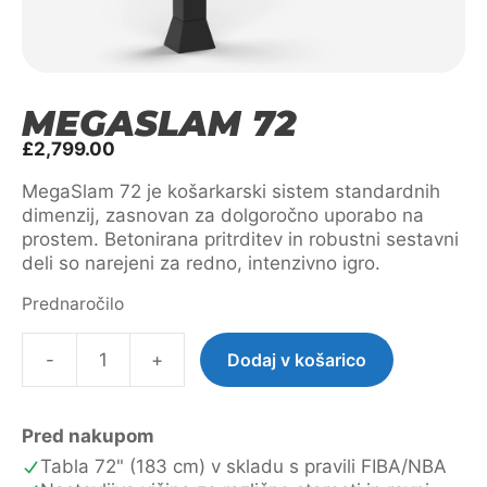
MEGASLAM 72
£
2,799.00
MegaSlam 72 je košarkarski sistem standardnih
dimenzij, zasnovan za dolgoročno uporabo na
prostem. Betonirana pritrditev in robustni sestavni
deli so narejeni za redno, intenzivno igro.
Prednaročilo
-
+
Dodaj v košarico
MegaSlam
72
količina
Pred nakupom
Tabla 72" (183 cm) v skladu s pravili FIBA/NBA