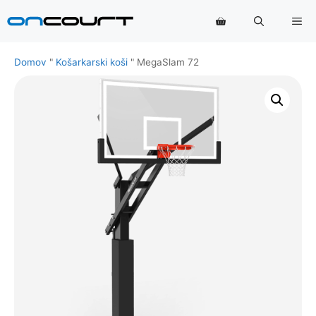
Preskoči
Me
na
vsebino
Domov
"
Košarkarski koši
"
MegaSlam 72