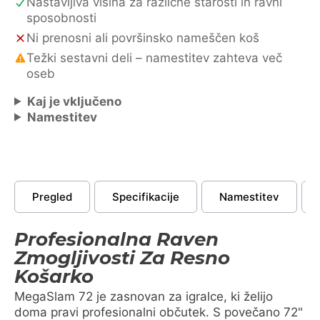
Nastavljiva višina za različne starosti in ravni
sposobnosti
Ni prenosni ali površinsko nameščen koš
Težki sestavni deli – namestitev zahteva več
oseb
Kaj je vključeno
Namestitev
Pregled
Specifikacije
Namestitev
Profesionalna Raven
Zmogljivosti Za Resno
Košarko
MegaSlam 72 je zasnovan za igralce, ki želijo
doma pravi profesionalni občutek. S povečano 72"