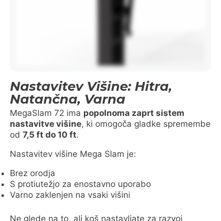
Nastavitev Višine: Hitra,
Natančna, Varna
MegaSlam 72 ima
popolnoma zaprt sistem
nastavitve višine
, ki omogoča gladke spremembe
od
7,5 ft do 10 ft
.
Nastavitev višine Mega Slam je:
Brez orodja
S protiutežjo za enostavno uporabo
Varno zaklenjen na vsaki višini
Ne glede na to, ali koš nastavljate za razvoj