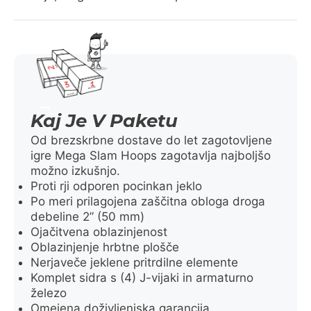
Kaj Je V Paketu
Od brezskrbne dostave do let zagotovljene
igre Mega Slam Hoops zagotavlja najboljšo
možno izkušnjo.
Proti rji odporen pocinkan jeklo
Po meri prilagojena zaščitna obloga droga
debeline 2” (50 mm)
Ojačitvena oblazinjenost
Oblazinjenje hrbtne plošče
Nerjaveče jeklene pritrdilne elemente
Komplet sidra s (4) J-vijaki in armaturno
železo
Omejena doživljenjska garancija