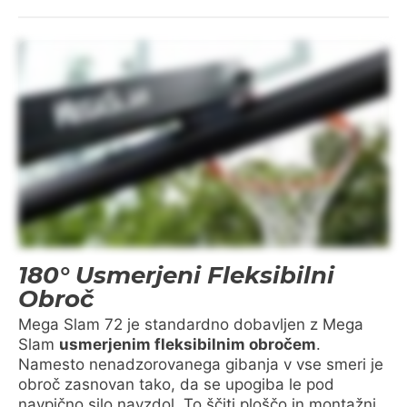
180° Usmerjeni Fleksibilni
Obroč
Mega Slam 72 je standardno dobavljen z Mega
Slam
usmerjenim fleksibilnim obročem
.
Namesto nenadzorovanega gibanja v vse smeri je
obroč zasnovan tako, da se upogiba le pod
navpično silo navzdol. To ščiti ploščo in montažni