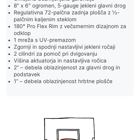
8″ x 6″ ogromen, 5-gauge jekleni glavni drog
Regulativna 72-palčna zadnja plošča z ½-
palčnim kaljenim steklom
180° Pro Flex Rim z večsmernim dizajnom za
odklop
1 mreža s UV-premazom
Zgornji in spodnji nastavljivi jekleni ročaji
2 cilindri za pomoč pri dvigovanju
Višina aktuatorja in nastavljiva ročica
2” – debela oblazinjenost za glavni drog in
podstavek
1” – debela oblazinjenost hrbtne plošče