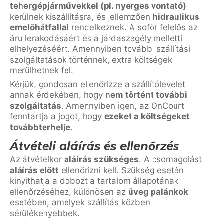
tehergépjárművekkel (pl. nyerges vontató)
kerülnek kiszállításra, és jellemzően
hidraulikus
emelőhátfallal
rendelkeznek. A sofőr felelős az
áru lerakodásáért és a járdaszegély melletti
elhelyezéséért. Amennyiben további szállítási
szolgáltatások történnek, extra költségek
merülhetnek fel.
Kérjük, gondosan ellenőrizze a szállítólevelet
annak érdekében, hogy
nem történt további
szolgáltatás
. Amennyiben igen, az OnCourt
fenntartja a jogot, hogy
ezeket a költségeket
továbbterhelje
.
Átvételi aláírás és ellenőrzés
Az átvételkor
aláírás szükséges
. A csomagolást
aláírás előtt
ellenőrizni kell. Szükség esetén
kinyithatja a dobozt a tartalom állapotának
ellenőrzéséhez, különösen az
üveg palánkok
esetében, amelyek szállítás közben
sérülékenyebbek.