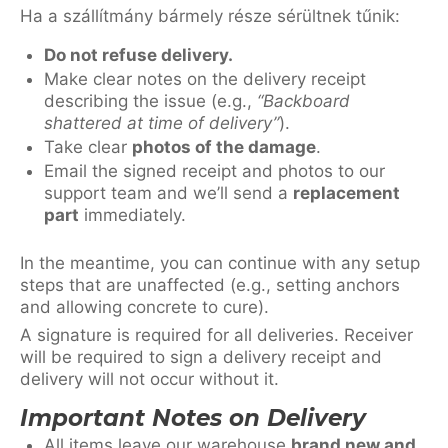
Ha a szállítmány bármely része sérültnek tűnik:
Do not refuse delivery.
Make clear notes on the delivery receipt
describing the issue (e.g.,
“Backboard
shattered at time of delivery”
).
Take clear
photos of the damage
.
Email the signed receipt and photos to our
support team and we’ll send a
replacement
part
immediately.
In the meantime, you can continue with any setup
steps that are unaffected (e.g., setting anchors
and allowing concrete to cure).
A signature is required for all deliveries. Receiver
will be required to sign a delivery receipt and
delivery will not occur without it.
Important Notes on Delivery
All items leave our warehouse
brand new and