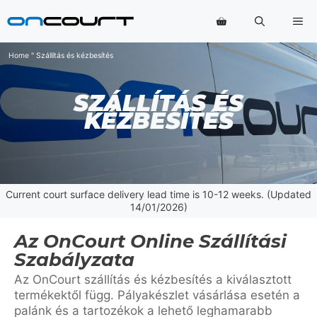
Ugrás
Me
a
tartalomra
Home
"
Szállítás és kézbesítés
SZÁLLÍTÁS ÉS
KÉZBESÍTÉS
Current court surface delivery lead time is 10-12 weeks. (Updated
14/01/2026)
Az OnCourt Online Szállítási
Szabályzata
Az OnCourt szállítás és kézbesítés a kiválasztott
termékektől függ. Pályakészlet vásárlása esetén a
palánk és a tartozékok a lehető leghamarabb