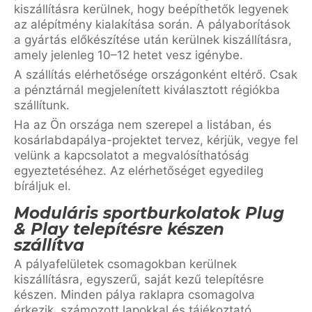
kiszállításra kerülnek, hogy beépíthetők legyenek
az alépítmény kialakítása során. A pályaborítások
a gyártás előkészítése után kerülnek kiszállításra,
amely jelenleg 10–12 hetet vesz igénybe.
A szállítás elérhetősége országonként eltérő. Csak
a pénztárnál megjelenített kiválasztott régiókba
szállítunk.
Ha az Ön országa nem szerepel a listában, és
kosárlabdapálya-projektet tervez, kérjük, vegye fel
velünk a kapcsolatot a megvalósíthatóság
egyeztetéséhez. Az elérhetőséget egyedileg
bíráljuk el.
Moduláris sportburkolatok Plug
& Play telepítésre készen
szállítva
A pályafelületek csomagokban kerülnek
kiszállításra, egyszerű, saját kezű telepítésre
készen. Minden pálya raklapra csomagolva
érkezik, számozott lapokkal és tájékoztató