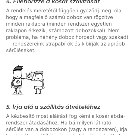
4. Ellenőrizze a kosár szállítását
A rendelés méretétől függően győződj meg róla,
hogy a megfelelő számú doboz van rögzítve
minden raklapra (minden rendszer egyetlen
raklapon érkezik, számozott dobozokkal). Nem
probléma, ha néhány doboz horpadt vagy szakadt
— rendszereink strapabírók és kibírják az apróbb
sérüléseket.
5. Írja alá a szállítás átvételéhez
A kézbesítő most aláírást fog kérni a kosárlabda-
rendszer átadásához. Ha bármilyen látható
sérülés van a dobozokon (vagy a rendszeren), írja