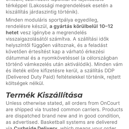
térképpel (Lakossági megrendelések esetén a
kiszállítás járdaszintig történik).
Minden moduláris sportpálya egyedileg,
rendelésre készül,
a gyártás körülbelül
10–12
hetet
vesz igénybe a megrendelés
visszaigazolásától számítva. A szállítási idők
helyszíntől függően változnak, és a feladást
követően értesítést kap a várható érkezési
dátummal és a nyomkövetéssel (a célországban
történő vámkezelés után aktiválódik). Minden vám
és illeték előre kifizetésre kerül, a szállítás DDP
(Delivered Duty Paid) feltételekkel történik, rejtett
költségek nélkül.
Termék Kiszállítása
Unless otherwise stated, all orders from OnCourt
are shipped via trusted common carriers. Products
are dispatched brand new and in good condition,
as advertised. Basketball systems are delivered
via
Curbside Delivery
, which means your order