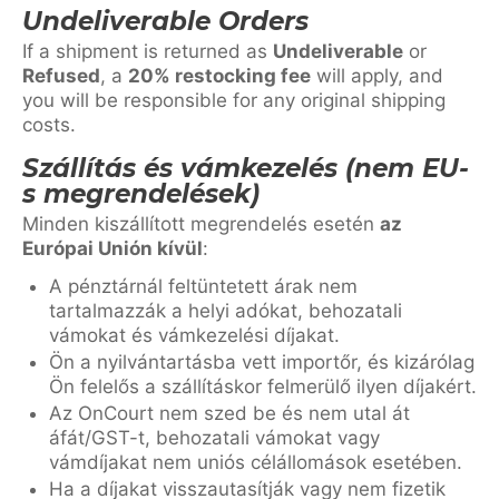
Undeliverable Orders
If a shipment is returned as
Undeliverable
or
Refused
, a
20% restocking fee
will apply, and
you will be responsible for any original shipping
costs.
Szállítás és vámkezelés (nem EU-
s megrendelések)
Minden kiszállított megrendelés esetén
az
Európai Unión kívül
:
A pénztárnál feltüntetett árak nem
tartalmazzák a helyi adókat, behozatali
vámokat és vámkezelési díjakat.
Ön a nyilvántartásba vett importőr, és kizárólag
Ön felelős a szállításkor felmerülő ilyen díjakért.
Az OnCourt nem szed be és nem utal át
áfát/GST-t, behozatali vámokat vagy
vámdíjakat nem uniós célállomások esetében.
Ha a díjakat visszautasítják vagy nem fizetik