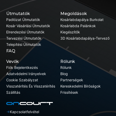
Útmutatók
Megoldások
Padlózat Útmutatók
Kosárlabdapálya Burkolat
Kosár Vásárlási Útmutatók
Kosárlabda Palánkok
Elrendezési Útmutatók
Kiegészítők
Tervezési Útmutatók
3D Kosárlabdapálya-Tervező
Telepítési Útmutatók
FAQ
Vevők
Rólunk
Fiók Bejelentkezés
Rólunk
Adatvédelmi Irányelvek
Blog
Cookie Szabályzat
Partnerségek
Visszatérítés És Visszatérítés
Kereskedelmi Bíróságok
Szállítás
Frissítések
Kapcsolatfelvétel