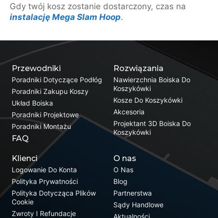
Gdy twój kosz zostanie dostarczony, czas na
instalację Mega Slam Hoop
.
Przewodniki
Rozwiązania
Poradniki Dotyczące Podłóg
Nawierzchnia Boiska Do
Koszykówki
Poradniki Zakupu Koszy
Kosze Do Koszykówki
Układ Boiska
Akcesoria
Poradniki Projektowe
Projektant 3D Boiska Do
Poradniki Montażu
Koszykówki
FAQ
Klienci
O nas
Logowanie Do Konta
O Nas
Polityka Prywatności
Blog
Polityka Dotycząca Plików
Partnerstwa
Cookie
Sądy Handlowe
Zwroty I Refundacje
Aktualności