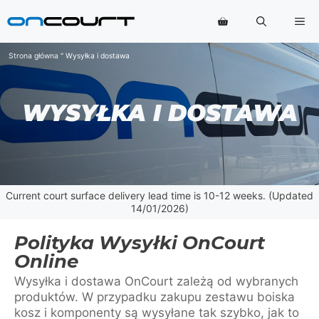
Przejdź
Me
do
treści
Strona główna
"
Wysyłka i dostawa
WYSYŁKA I DOSTAWA
Current court surface delivery lead time is 10-12 weeks. (Updated
14/01/2026)
Polityka Wysyłki OnCourt
Online
Wysyłka i dostawa OnCourt zależą od wybranych
produktów. W przypadku zakupu zestawu boiska
kosz i komponenty są wysyłane tak szybko, jak to