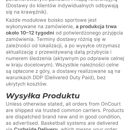
(Dostawy do klientów indywidualnych odbywają
się na krawężnik).
Każde modułowe boisko sportowe jest
wykonywane na zamówienie,
a produkcja trwa
około
10–12 tygodni
od potwierdzonego przyjęcia
zamówienia. Terminy dostawy różnią się w
zależności od lokalizacji, a po wysyłce otrzymasz
aktualizację z przewidywaną datą przybycia i
numerem śledzenia (aktywnym po odprawie celnej
w kraju docelowym). Wszystkie należności celne
są opłacone z góry, a dostawy realizowane są na
warunkach DDP (Delivered Duty Paid), bez
ukrytych kosztów.
Wysyłka Produktu
Unless otherwise stated, all orders from OnCourt
are shipped via trusted common carriers. Products
are dispatched brand new and in good condition,
as advertised. Basketball systems are delivered
via
Curbside Delivery
, which means your order