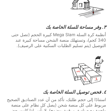
٣. وفر مساحة للسلة الخاصة بك
أنظمة كرة السلة Mega Slam كبيرة الحجم (تصل حتى
340 كجم)، وتستهلك منصة الشحن مساحة كبيرة عند
التوصيل (يتم تسليم الطلبات السكنية على الرصيف).
٤. فحص توصيل السلة الخاصة بك
استنادًا إلى حجم طلبك، تأكد من أن عدد الصناديق الصحيح
مربوط على كل منصة شحن (يصل كل نظام على منصة
واحدة مع صناديق مرقمة بوضوح). لا بأس إذا كانت بعض