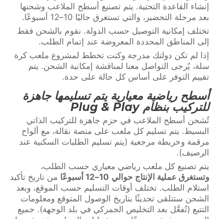
إنشاء القاعدة التحتية. يتم تصنيع أسطح الملاعب وشحنها
بعد مرحلة التحضير، والتي تستغرق حاليًا 10–12 أسبوعًا.
تختلف إمكانية التوصيل حسب الدولة. نقوم بالشحن فقط
إلى المناطق المحددة المعروضة عند إتمام الطلب.
إذا لم تكن دولتك مدرجة وكنت تخطط لمشروع ملعب كرة
سلة، يُرجى التواصل معنا لمناقشة إمكانية الشحن. يتم
تقييم التوفر على أساس كل حالة على حدة.
أسطح رياضية معيارية يتم تسليمها جاهزة
للتركيب بنظام Plug & Play
تُشحن أسطح الملاعب في حزم جاهزة للتركيب الذاتي
البسيط. يتم تسليم كل ملعب على منصة نقالة، مع ألواح
مرقمة وخريطة مرجعية (يتم تسليم الطلبات السكنية عند
الرصيف).
يتم تصنيع كل ملعب رياضي معياري حسب الطلب،
وتستغرق عملية الإنتاج حوالي
10–12 أسبوعًا
من تاريخ تأكيد
استلام الطلب. تختلف أوقات التسليم حسب الموقع، وبعد
الشحن ستتلقى تحديثًا بتاريخ الوصول المتوقع ومعلومات
التتبع (تُفعَّل بعد التخليص الجمركي في بلد الوجهة). جميع