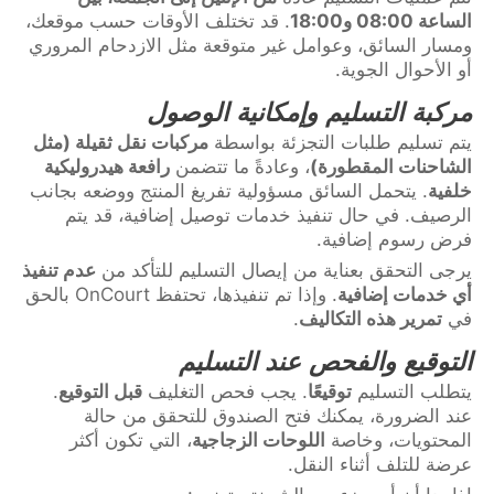
الساعة 08:00 و18:00
. قد تختلف الأوقات حسب موقعك،
ومسار السائق، وعوامل غير متوقعة مثل الازدحام المروري
أو الأحوال الجوية.
مركبة التسليم وإمكانية الوصول
يتم تسليم طلبات التجزئة بواسطة
مركبات نقل ثقيلة (مثل
الشاحنات المقطورة)
، وعادةً ما تتضمن
رافعة هيدروليكية
خلفية
. يتحمل السائق مسؤولية تفريغ المنتج ووضعه بجانب
الرصيف. في حال تنفيذ خدمات توصيل إضافية، قد يتم
فرض رسوم إضافية.
يرجى التحقق بعناية من إيصال التسليم للتأكد من
عدم تنفيذ
أي خدمات إضافية
. وإذا تم تنفيذها، تحتفظ OnCourt بالحق
في
تمرير هذه التكاليف
.
التوقيع والفحص عند التسليم
يتطلب التسليم
توقيعًا
. يجب فحص التغليف
قبل التوقيع
.
عند الضرورة، يمكنك فتح الصندوق للتحقق من حالة
المحتويات، وخاصة
اللوحات الزجاجية
، التي تكون أكثر
عرضة للتلف أثناء النقل.