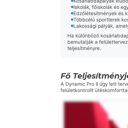
Kosárlabdapályák klub
Iskolák, főiskolák és e
Edzőlétesítmények és k
Többcélú sportterek ko
Lakossági pályák, amely
Ha különböző kosárlabdap
bemutatják a felülettervez
teljesítményre.
Fő Teljesítmény
A Dynamic Pro II úgy lett te
felületkontrollt ütéskomfortt