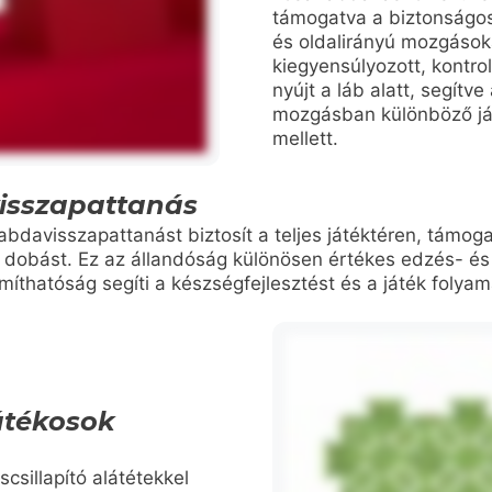
támogatva a biztonságos
és oldalirányú mozgások
kiegyensúlyozott, kontrol
nyújt a láb alatt, segítv
mozgásban különböző ját
mellett.
isszapattanás
labdavisszapattanást biztosít a teljes játéktéren, támo
s dobást. Ez az állandóság különösen értékes edzés- és
míthatóság segíti a készségfejlesztést és a játék folya
játékosok
scsillapító alátétekkel