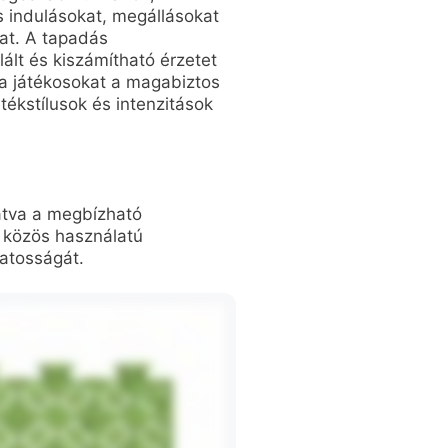
 indulásokat, megállásokat
at. A tapadás
lált és kiszámítható érzetet
e a játékosokat a magabiztos
ékstílusok és intenzitások
gatva a megbízható
 közös használatú
matosságát.