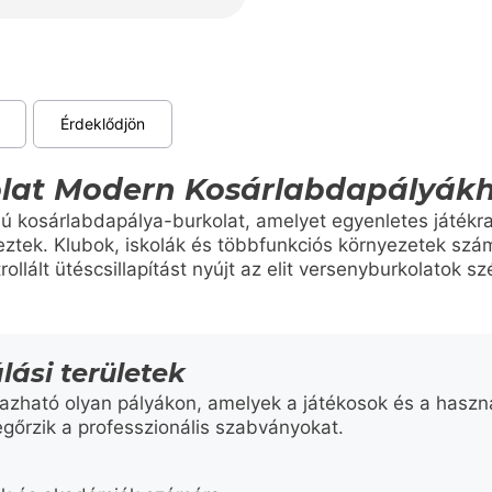
Érdeklődjön
olat Modern Kosárlabdapályák
lú kosárlabdapálya-burkolat, amelyet egyenletes játékr
eztek. Klubok, iskolák és többfunkciós környezetek szá
ollált ütéscsillapítást nyújt az elit versenyburkolatok 
lási területek
lmazható olyan pályákon, amelyek a játékosok és a haszn
egőrzik a professzionális szabványokat.