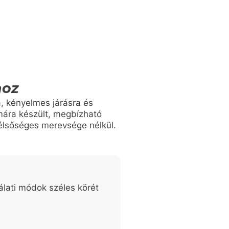
hoz
a, kényelmes járásra és
mára készült, megbízható
szélsőséges merevsége nélkül.
álati módok széles körét