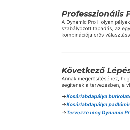
Professzionális 
A Dynamic Pro II olyan pályá
szabályozott tapadás, az egye
kombinációja erős választáss
Következő Lépé
Annak megerősítéséhez, hogy
segítenek a tervezésben, a v
Kosárlabdapálya burkola
Kosárlabdapálya padlómi
Tervezze meg Dynamic Pro