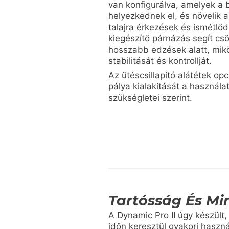
van konfigurálva, amelyek a b
helyezkednek el, és növelik a
talajra érkezések és ismétlő
kiegészítő párnázás segít cs
hosszabb edzések alatt, mikö
stabilitását és kontrollját.
Az ütéscsillapító alátétek opc
pálya kialakítását a használa
szükségletei szerint.
Tartósság És Mi
A Dynamic Pro II úgy készült
időn keresztül gyakori haszn