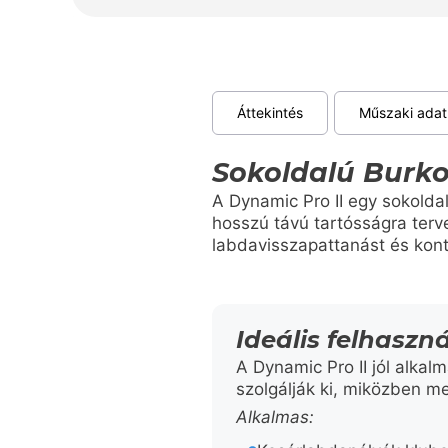
Áttekintés
Műszaki adat
Sokoldalú Burk
A Dynamic Pro II egy sokolda
hosszú távú tartósságra terv
labdavisszapattanást és kontr
Ideális felhaszná
A Dynamic Pro II jól alka
szolgálják ki, miközben m
Alkalmas: