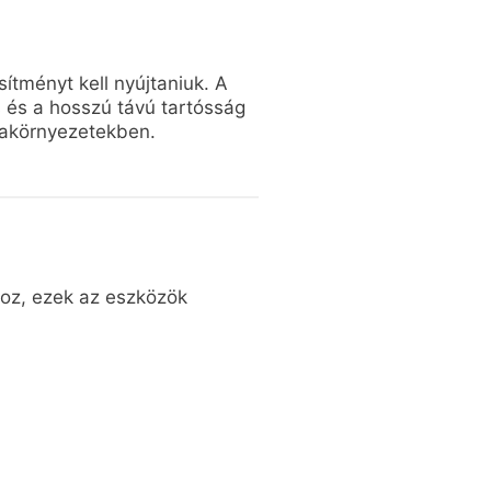
ítményt kell nyújtaniuk. A
s és a hosszú távú tartósság
bdakörnyezetekben.
hoz, ezek az eszközök