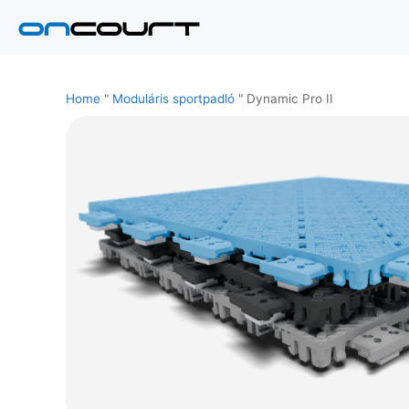
Ugrás
a
tartalomra
Home
"
Moduláris sportpadló
"
Dynamic Pro II