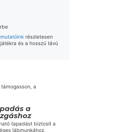
érbe
tmutatóink
részletesen
 játékra és a hosszú távú
t támogasson, a
apadás a
zgáshoz
ható tapadást biztosít a
séges lábmunkához,