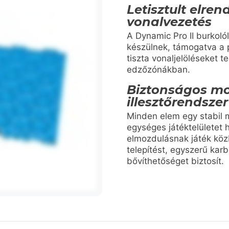
Letisztult elre
vonalvezetés
A Dynamic Pro II burkol
készülnek, támogatva a 
tiszta vonaljelöléseket t
edzőzónákban.
Biztonságos mo
illesztőrendszer
Minden elem egy stabil 
egységes játéktelületet h
elmozdulásnak játék köz
telepítést, egyszerű kar
bővíthetőséget biztosít.