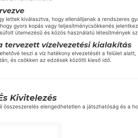
ervezve
y lettek kiválasztva, hogy ellenálljanak a rendszeres g
 hogy gyors kopás vagy teljesítménycsökkenés jelentkezn
zsúfolt ütemezésű és közös használatú létesítmények s
 tervezett vízelvezetési kialakítás
lehetővé teszi a víz hatékony elvezetését a felület alatt, 
n, és csökken az edzések közötti kieső idő.
És Kivitelezés
il összeszerelés elengedhetetlen a játszhatóság és a ho