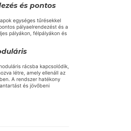
ndezés és pontos
ólapok egységes tűrésekkel
pontos pályaelrendezést és a
eljes pályákon, félpályákon és
duláris
moduláris rácsba kapcsolódik,
ozva létre, amely ellenáll az
ben. A rendszer hatékony
bantartást és jövőbeni