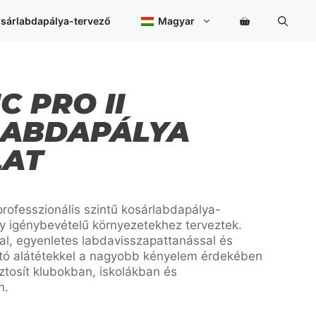
sárlabdapálya-tervező
Magyar
C PRO II
LABDAPÁLYA
LAT
professzionális szintű kosárlabdapálya-
y igénybevételű környezetekhez terveztek.
l, egyenletes labdavisszapattanással és
pító alátétekkel a nagyobb kényelem érdekében
ztosít klubokban, iskolákban és
n.