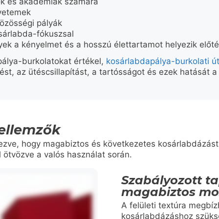
ok és akadémiák számára
gyetemek
özösségi pályák
sárlabda-fókuszsal
ek a kényelmet és a hosszú élettartamot helyezik előt
álya-burkolatokat értékel,
kosárlabdapálya-burkolati ú
ést, az ütéscsillapítást, a tartósságot és ezek hatását a
jellemzők
rvezve, hogy magabiztos és következetes kosárlabdázás
al ötvözve a valós használat során.
Szabályozott t
magabiztos mo
A felületi textúra megbíz
kosárlabdázáshoz szük