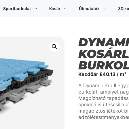
Sportburkolat
Kosár
Útmutatók
3D ko
DYNAMI
KOSÁR
BURKO
Kezdőár
£
40.13
/ m²
A Dynamic Pro II egy 
burkolat, amelyet nag
Megbízható tapadássa
opcionális ütéscsilla
magabiztos játékot bi
edzőlétesítményekbe