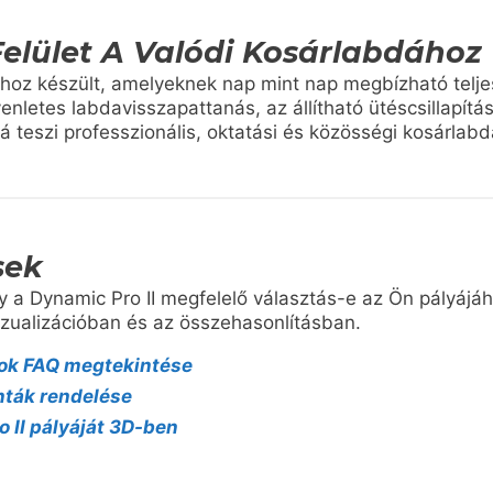
Felület A Valódi Kosárlabdához
khoz készült, amelyeknek nap mint nap megbízható teljes
nletes labdavisszapattanás, az állítható ütéscsillapítá
á teszi professzionális, oktatási és közösségi kosárla
sek
 a Dynamic Pro II megfelelő választás-e az Ön pályájá
izualizációban és az összehasonlításban.
tok FAQ megtekintése
nták rendelése
 II pályáját 3D-ben