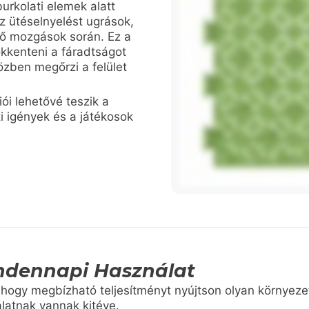
urkolati elemek alatt
z ütéselnyelést ugrások,
dő mozgások során. Ez a
ökkenteni a fáradtságot
zben megőrzi a felület
iói lehetővé teszik a
ti igények és a játékosok
ndennapi Használat
, hogy megbízható teljesítményt nyújtson olyan környez
álatnak vannak kitéve.