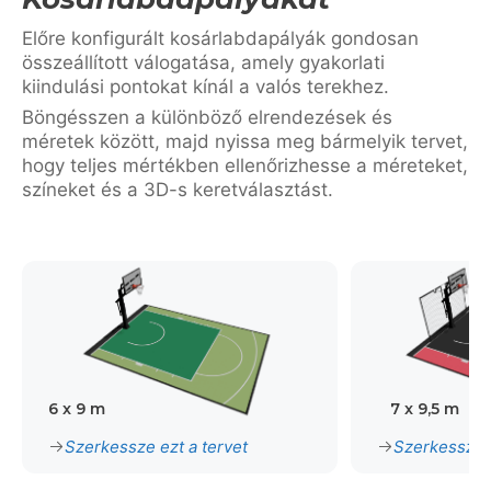
Előre konfigurált kosárlabdapályák gondosan
összeállított válogatása, amely gyakorlati
kiindulási pontokat kínál a valós terekhez.
Böngésszen a különböző elrendezések és
méretek között, majd nyissa meg bármelyik tervet,
hogy teljes mértékben ellenőrizhesse a méreteket,
színeket és a 3D-s keretválasztást.
6 x 9 m
7 x 9,5 m
Szerkessze ezt a tervet
Szerkessze e