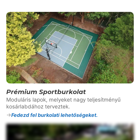
Prémium Sportburkolat
Moduláris lapok, melyeket nagy teljesítményű
kosárlabdához terveztek.
Fedezd fel burkolati lehetőségeket.