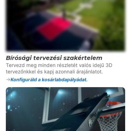
Bírósági tervezési szakértelem
Tervezd meg minden részletét valós idejű 3D
tervezőnkkel és kapj azonnali árajánlatot.
Konfiguráld a kosárlabdapályádat.