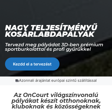
NAGY TELJESÍTMÉNYŰ
KOSÁRLABDAPÁLYÁK
Tervezd meg pályádat 3D-ben prémium
sportburkolattal és profi gyűrűkkel
Kezdd el a tervezést
Azonnali árajánlat európai szintű szállítással
Az OnCourt világszínvonalú
pályákat készít otthonoknak,
kluboknak és közösségeknek