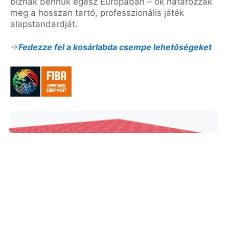
bíznak bennük egész Európában – ők határozzák
meg a hosszan tartó, professzionális játék
alapstandardját.
Fedezze fel a kosárlabda csempe lehetőségeket
Super X