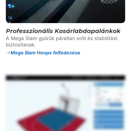
Professzionális Kosárlabdapalánkok
A Mega Slam gyűrűk páratlan erőt és stabilitást
biztosítanak.
Mega Slam Hoops felfedezése