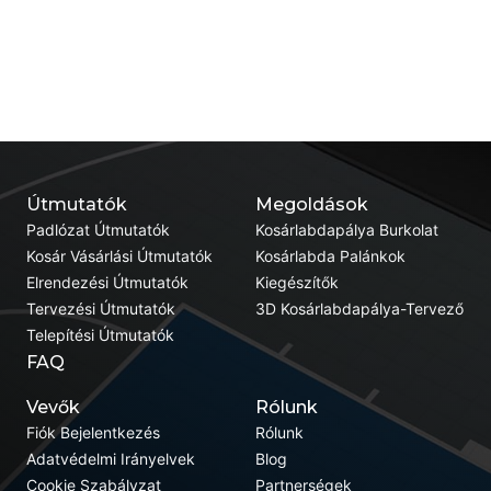
Útmutatók
Megoldások
Padlózat Útmutatók
Kosárlabdapálya Burkolat
Kosár Vásárlási Útmutatók
Kosárlabda Palánkok
Elrendezési Útmutatók
Kiegészítők
Tervezési Útmutatók
3D Kosárlabdapálya-Tervező
Telepítési Útmutatók
FAQ
Vevők
Rólunk
Fiók Bejelentkezés
Rólunk
Adatvédelmi Irányelvek
Blog
Cookie Szabályzat
Partnerségek