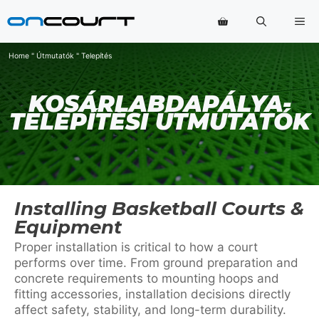
Ugrás
Me
a
tartalomra
Home
"
Útmutatók
"
Telepítés
KOSÁRLABDAPÁLYA-
TELEPÍTÉSI ÚTMUTATÓK
Installing Basketball Courts &
Equipment
Proper installation is critical to how a court
performs over time. From ground preparation and
concrete requirements to mounting hoops and
fitting accessories, installation decisions directly
affect safety, stability, and long-term durability.