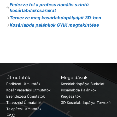
Fedezze fel a professzionális szintű
kosárlabdakosarakat
Tervezze meg kosárlabdapályáját 3D-ben
Kosárlabda palánkok GYIK megtekintése
Útmutatók
Megoldások
Padlózat Útmutatók
Kosárlabdapálya Burkolat
Kosár Vásárlási Útmutatók
Kosárlabda Palánkok
Elrendezési Útmutatók
Kiegészítők
Tervezési Útmutatók
3D Kosárlabdapálya-Tervező
Telepítési Útmutatók
FAQ