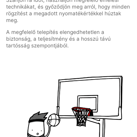
Szánjon rá időt, használjon megfelelő emelési
technikákat, és győződjön meg arról, hogy minden
rögzítést a megadott nyomatékértékkel húztak
meg.
A megfelelő telepítés elengedhetetlen a
biztonság, a teljesítmény és a hosszú távú
tartósság szempontjából.