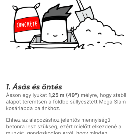
1. Ásás és öntés
Ásson egy lyukat
1,25 m (49″)
mélyre, hogy stabil
alapot teremtsen a földbe süllyesztett Mega Slam
kosárlabda palánkhoz.
Ehhez az alapozáshoz jelentős mennyiségű
betonra lesz szükség, ezért mielőtt elkezdené a
munkát, gondoskodjon arról, hogy minden