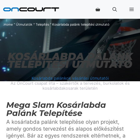
Ugrás
Me
a
tartalomra
Home
"
Útmutatók
"
Telepítés
"
Kosárlabda palánk telepítési útmutató
KOSÁRLABDA PALÁNK
TELEPÍTÉSI ÚTMUTATÓ
Kosárlabda palánkok vásárlási útmutatói
Az OnCourt csapat írta – szakértők a tervezés, burkolatok és
kosárlabdakosarak területén
Mega Slam Kosárlabda
Palánk Telepítése
A kosárlabda palánk telepítése olyan projekt,
amely gondos tervezést és alapos előkészítést
igényel. Bár az egyes rendszerek eltérhetnek, a