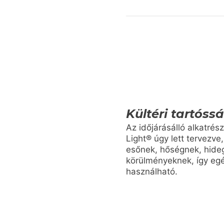
Kültéri tartóss
Az időjárásálló alkatré
Light® úgy lett tervezve,
esőnek, hőségnek, hide
körülményeknek, így eg
használható.