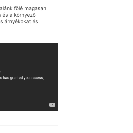
palánk fölé magasan
n és a környező
ős árnyékokat és