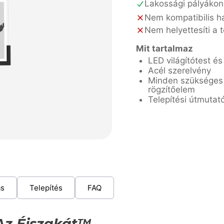
Lakossági pályákon
Nem kompatibilis ha
Nem helyettesíti a t
Mit tartalmaz
LED világítótest és
Acél szerelvény
Minden szükséges 
rögzítőelem
Telepítési útmutat
ás
Telepítés
FAQ
 Az Éjszakát™