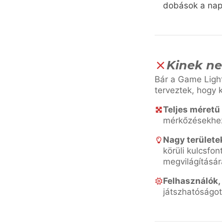
dobások a napp
Kinek ne
Bár a Game Light
terveztek, hogy k
Teljes méretű
mérkőzésekhez 
Nagy területe
körüli kulcsfo
megvilágításár
Felhasználók, 
játszhatóságot