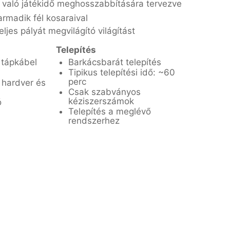
 való játékidő meghosszabbítására tervezve
rmadik fél kosaraival
eljes pályát megvilágító világítást
Telepítés
 tápkábel
Barkácsbarát telepítés
Tipikus telepítési idő: ~60
perc
hardver és
Csak szabványos
kéziszerszámok
ó
Telepítés a meglévő
rendszerhez