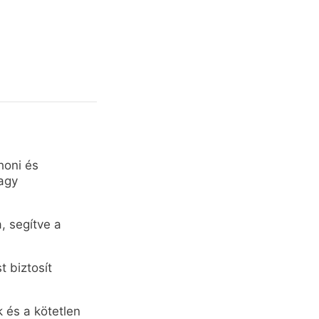
honi és
vagy
, segítve a
t biztosít
 és a kötetlen