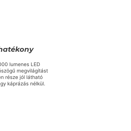
ahatékony
 000 lumenes LED
átószögű megvilágítást
en része jól látható
gy káprázás nélkül.