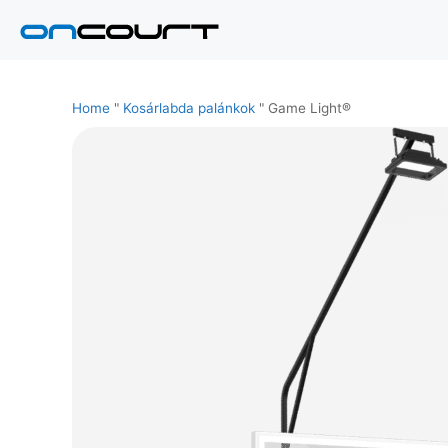
Ugrás
a
tartalomra
Home
"
Kosárlabda palánkok
"
Game Light®