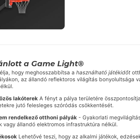
ánlott a Game Light®
élja, hogy meghosszabbítsa a
használható játékidőt
ott
ályákon, az állandó reflektoros világítás bonyolultsága 
élkül.
özös lakóterek
A fényt a pálya területére összpontosítja
etekre jutó felesleges szóródás csökkentését.
nem rendelkező otthoni pályák
- Gyakorlati megvilágítás
k vagy állandó elektromos infrastruktúra nélkül.
tékosok
Lehetővé teszi, hogy az alkalmi játékok, edzések