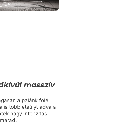
dkívül masszív
gasan a palánk fölé
ális többletsúlyt adva a
áték nagy intenzitás
v marad.