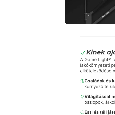
Kinek aj
A Game Light® c
lakókörnyezeti p
elköteleződése n
Családok és k
környező terül
Világítással 
oszlopok, árko
Esti és téli já