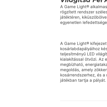
A Game Light® alkalmass
rögzített rendszer széle
játéktéren, kiküszöbölve
egyenetlen lefedettsége
A Game Light® kifejezett
kosárlabdapályáihoz kés
teljesítményű LED világí
kialakítással ötvözi. Az
megbízható, energiataka
megoldás, amely zökken
kosárrendszerhez, és a 
játékban tartja a pályát.