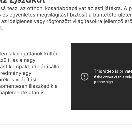
á teszi az otthoni kosárlabdapályát az esti játékra. A 
s és egyenletes megvilágítást biztosít a büntetőterülete
 az ideiglenes vagy rögtönzött világításokra jellemző er
t.
en lakóingatlanok kültéri
zült, és a nagy
tást kompakt, időjárásálló
 eredmény egy
rékos világítási
őmentesen illeszkedik a
naplemente után is