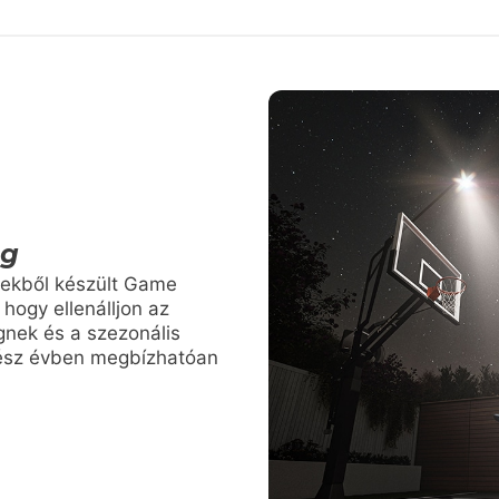
ág
szekből készült Game
 hogy ellenálljon az
gnek és a szezonális
ész évben megbízhatóan