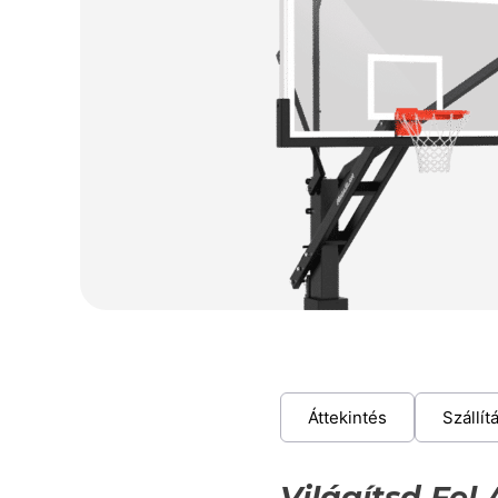
Áttekintés
Szállít
Világítsd Fel