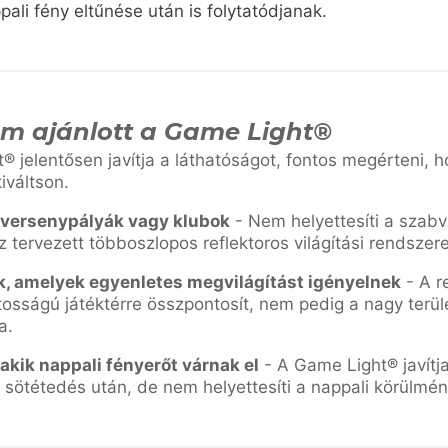
ali fény eltűnése után is folytatódjanak.
m ajánlott a Game Light®
® jelentősen javítja a láthatóságot, fontos megérteni, 
iváltson.
 versenypályák vagy klubok
- Nem helyettesíti a szab
tervezett többoszlopos reflektoros világítási rendszere
k, amelyek egyenletes megvilágítást igényelnek
- A r
ntosságú játéktérre összpontosít, nem pedig a nagy terül
a.
akik nappali fényerőt várnak el
- A Game Light® javítj
 sötétedés után, de nem helyettesíti a nappali körülmén