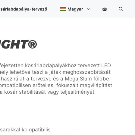
sárlabdapálya-tervező
Magyar
IGHT®
fejezetten kosárlabdapályákhoz tervezett LED
amely lehetővé teszi a játék meghosszabbítását
ri használatra tervezve és a Mega Slam földbe
ompatibilisen erőteljes, fókuszált megvilágítást
 a kosár stabilitását vagy teljesítményét
arakkal kompatibilis