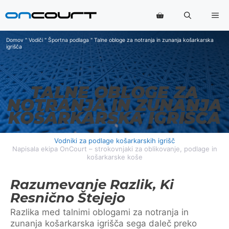
Preskoči
Me
na
vsebino
Domov
"
Vodiči
"
Športna podlaga
"
Talne obloge za notranja in zunanja košarkarska
igrišča
TALNE OBLOGE ZA
NOTRANJA IN ZUNANJA
KOŠARKARSKA IGRIŠČA
Vodniki za podlage košarkarskih igrišč
Napisala ekipa OnCourt – strokovnjaki za oblikovanje, podlage in
košarkarske koše
Razumevanje Razlik, Ki
Resnično Štejejo
Razlika med talnimi oblogami za notranja in
zunanja košarkarska igrišča sega daleč preko