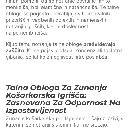
nihanj pomeni, da so notranje površine lahko
mehkejše, bolj elastične in natančnejše. Te talne
obloge se pogosto uporabljajo v tekmovalnih
prizoriščih, vadbenih objektih in namenskih
notranjih igriščih, kjer je doslednost
najpomembnejša.
Kljub temu notranje talne obloge
predvidevajo
zaščito
. Ko se pojavijo vlaga, kondenz ali toplotna
gibanja, se lahko zmogljivost hitro poslabša.
Talna Obloga Za Zunanja
Košarkarska Igrišča:
Zasnovana Za Odpornost Na
Izpostavljenost
Zunanje košarkarske podlage se soočajo z izzivi, s
katerimi se notranji sistemi nikoli ne srečajo.