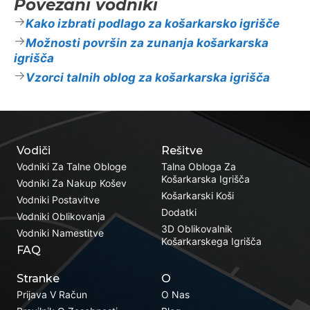
Povezani vodniki
Kako izbrati podlago za košarkarsko igrišče
Možnosti površin za zunanja košarkarska
igrišča
Vzorci talnih oblog za košarkarska igrišča
Vodiči
Rešitve
Vodniki Za Talne Obloge
Talna Obloga Za
Košarkarska Igrišča
Vodniki Za Nakup Košev
Košarkarski Koši
Vodniki Postavitve
Dodatki
Vodniki Oblikovanja
3D Oblikovalnik
Vodniki Namestitve
Košarkarskega Igrišča
FAQ
Stranke
O
Prijava V Račun
O Nas