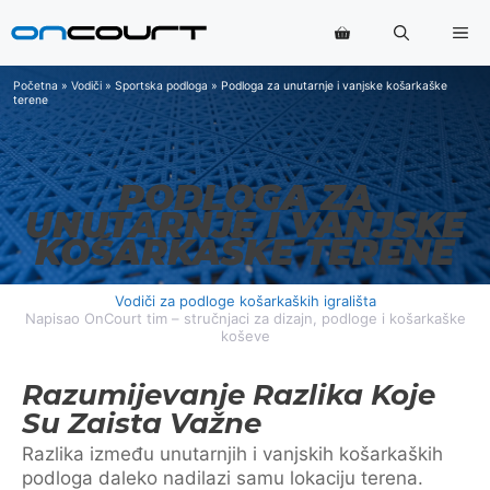
Preskoči
Iz
na
sadržaj
Početna
»
Vodiči
»
Sportska podloga
»
Podloga za unutarnje i vanjske košarkaške
terene
PODLOGA ZA
UNUTARNJE I VANJSKE
KOŠARKAŠKE TERENE
Vodiči za podloge košarkaških igrališta
Napisao OnCourt tim – stručnjaci za dizajn, podloge i košarkaške
koševe
Razumijevanje Razlika Koje
Su Zaista Važne
Razlika između unutarnjih i vanjskih košarkaških
podloga daleko nadilazi samu lokaciju terena.