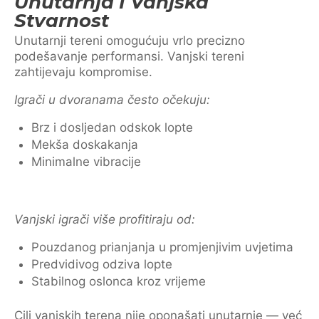
Unutarnja I Vanjska
Stvarnost
Unutarnji tereni omogućuju vrlo precizno
podešavanje performansi. Vanjski tereni
zahtijevaju kompromise.
Igrači u dvoranama često očekuju:
Brz i dosljedan odskok lopte
Mekša doskakanja
Minimalne vibracije
Vanjski igrači više profitiraju od:
Pouzdanog prianjanja u promjenjivim uvjetima
Predvidivog odziva lopte
Stabilnog oslonca kroz vrijeme
Cilj vanjskih terena nije oponašati unutarnje — već