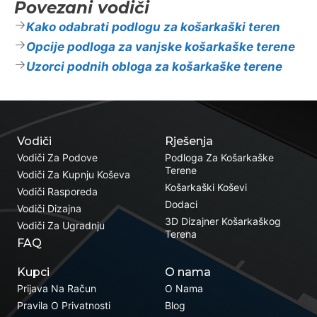
Povezani vodiči
Kako odabrati podlogu za košarkaški teren
Opcije podloga za vanjske košarkaške terene
Uzorci podnih obloga za košarkaške terene
Vodiči
Rješenja
Vodiči Za Podove
Podloga Za Košarkaške
Terene
Vodiči Za Kupnju Koševa
Košarkaški Koševi
Vodiči Rasporeda
Dodaci
Vodiči Dizajna
3D Dizajner Košarkaškog
Vodiči Za Ugradnju
Terena
FAQ
Kupci
O nama
Prijava Na Račun
O Nama
Pravila O Privatnosti
Blog