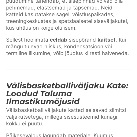
puudumine tähendab, et sisepinnad võivad olla
pehmemad, elastsemad ja täpsemad. Neid
katteid kasutatakse sageli võistluspaikades,
treeningkeskustes ja spetsiaalsetel siseväljakutel,
kus ühtlus on kõige olulisem.
Sellest hoolimata
eeldab
sisepõrand
kaitset
. Kui
mängu tulevad niiskus, kondensatsioon või
termiline liikumine, võib jõudlus kiiresti halveneda.
Välisbasketballiväljaku Kate:
Loodud Taluma
Ilmastikumõjusid
Välisbasketballiväljakute katted seisavad silmitsi
väljakutsetega, millega sise­süsteemid kunagi
kokku ei puutu.
Päikesevalgus lagundab materjale. Kuumus