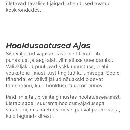
ületavad tavaliselt jäigad lahendused avatud
keskkondades.
Hooldusootused Ajas
Siseväljakud vajavad tavaliselt kontrollitud
puhastust ja aeg-ajalt viimistluse uuendamist.
Väliväljakud puutuvad kokku mustuse, prahi,
vetikate ja ilmastikust tingitud kulumisega. See ei
tähenda, et väliväljakud nõuaksid pidevat
tähelepanu, kuid hoolduse tüüp on erinev.
Pind, mis talub välitingimustes hooletussejätmist,
ületab sageli suurema hooldusvajadusega
süsteemi, mis näeb esimesel päeval parem välja,
kuid laguneb kiiresti.