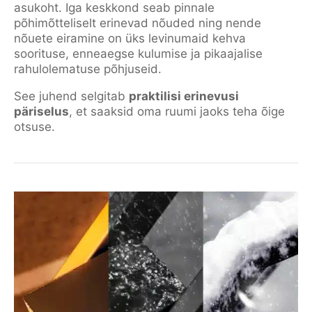
asukoht. Iga keskkond seab pinnale
põhimõtteliselt erinevad nõuded ning nende
nõuete eiramine on üks levinumaid kehva
soorituse, enneaegse kulumise ja pikaajalise
rahulolematuse põhjuseid.
See juhend selgitab
praktilisi erinevusi
päriselus
, et saaksid oma ruumi jaoks teha õige
otsuse.