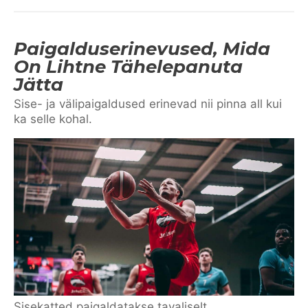
Paigalduserinevused, Mida
On Lihtne Tähelepanuta
Jätta
Sise- ja välipaigaldused erinevad nii pinna all kui
ka selle kohal.
Sisekatted paigaldatakse tavaliselt