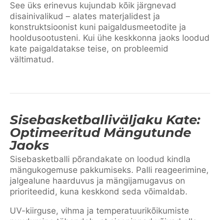
See üks erinevus kujundab kõik järgnevad
disainivalikud – alates materjalidest ja
konstruktsioonist kuni paigaldusmeetodite ja
hooldusootusteni. Kui ühe keskkonna jaoks loodud
kate paigaldatakse teise, on probleemid
vältimatud.
Sisebasketballiväljaku Kate:
Optimeeritud Mängutunde
Jaoks
Sisebasketballi põrandakate on loodud kindla
mängukogemuse pakkumiseks. Palli reageerimine,
jalgealune haarduvus ja mängijamugavus on
prioriteedid, kuna keskkond seda võimaldab.
UV-kiirguse, vihma ja temperatuurikõikumiste