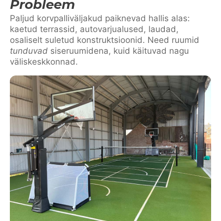
Probleem
Paljud korvpalliväljakud paiknevad hallis alas:
kaetud terrassid, autovarjualused, laudad,
osaliselt suletud konstruktsioonid. Need ruumid
tunduvad
siseruumidena, kuid käituvad nagu
väliskeskkonnad.