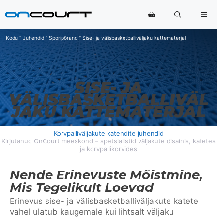
Skip
Me
to
content
Kodu
"
Juhendid
"
Sporipõrand
"
Sise- ja välisbasketballiväljaku kattematerjal
SISE- JA
VÄLISBASKETBALLIVÄL
JAKU KATTEMATERJAL
Korvpalliväljakute katendite juhendid
Kirjutanud OnCourt meeskond – spetsialistid väljakute disainis, katetes
ja korvpallikorvides
Nende Erinevuste Mõistmine,
Mis Tegelikult Loevad
Erinevus sise- ja välisbasketballiväljakute katete
vahel ulatub kaugemale kui lihtsalt väljaku