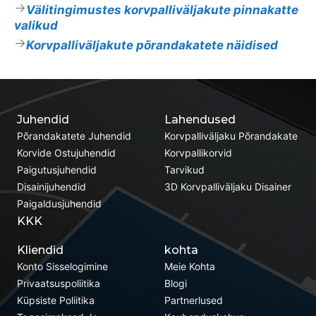
Välitingimustes korvpalliväljakute pinnakatte
valikud
Korvpalliväljakute põrandakatete näidised
Juhendid
Lahendused
Põrandakatete Juhendid
Korvpalliväljaku Põrandakate
Korvide Ostujuhendid
Korvpallikorvid
Paigutusjuhendid
Tarvikud
Disainijuhendid
3D Korvpalliväljaku Disainer
Paigaldusjuhendid
KKK
Kliendid
kohta
Konto Sisselogimine
Meie Kohta
Privaatsuspoliitika
Blogi
Küpsiste Poliitika
Partnerlused