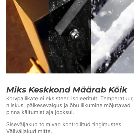
Miks Keskkond Määrab Kõik
Korvpallikate ei eksisteeri isoleeritult. Temperatuur,
niiskus, päikesevalgus ja õhu liikumine mõjutavad
pinna käitumist aja jooksul.
Siseväljakud toimivad kontrollitud tingimustes.
Väliväljakud mitte.