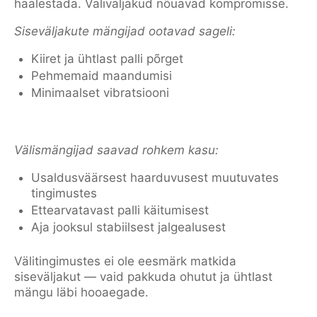
häälestada. Väliväljakud nõuavad kompromisse.
Siseväljakute mängijad ootavad sageli:
Kiiret ja ühtlast palli põrget
Pehmemaid maandumisi
Minimaalset vibratsiooni
Välismängijad saavad rohkem kasu:
Usaldusväärsest haarduvusest muutuvates
tingimustes
Ettearvatavast palli käitumisest
Aja jooksul stabiilsest jalgealusest
Välitingimustes ei ole eesmärk matkida
siseväljakut — vaid pakkuda ohutut ja ühtlast
mängu läbi hooaegade.