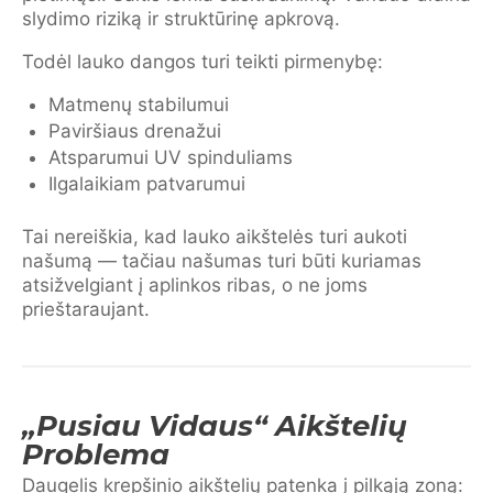
slydimo riziką ir struktūrinę apkrovą.
Todėl lauko dangos turi teikti pirmenybę:
Matmenų stabilumui
Paviršiaus drenažui
Atsparumui UV spinduliams
Ilgalaikiam patvarumui
Tai nereiškia, kad lauko aikštelės turi aukoti
našumą — tačiau našumas turi būti kuriamas
atsižvelgiant į aplinkos ribas, o ne joms
prieštaraujant.
„Pusiau Vidaus“ Aikštelių
Problema
Daugelis krepšinio aikštelių patenka į pilkąją zoną: