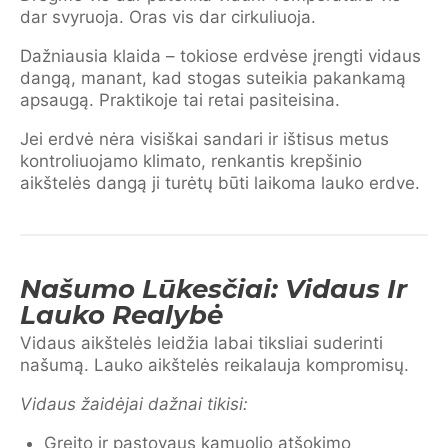
dar svyruoja. Oras vis dar cirkuliuoja.
Dažniausia klaida – tokiose erdvėse įrengti vidaus
dangą, manant, kad stogas suteikia pakankamą
apsaugą. Praktikoje tai retai pasiteisina.
Jei erdvė nėra visiškai sandari ir ištisus metus
kontroliuojamo klimato, renkantis krepšinio
aikštelės dangą ji turėtų būti laikoma lauko erdve.
Našumo Lūkesčiai: Vidaus Ir
Lauko Realybė
Vidaus aikštelės leidžia labai tiksliai suderinti
našumą. Lauko aikštelės reikalauja kompromisų.
Vidaus žaidėjai dažnai tikisi:
Greito ir pastovaus kamuolio atšokimo