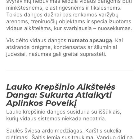
svyravimų nebuvimas leidžia vidaus dangoms būti
minkštesnėms, elastingesnėms ir tikslesnėms.
Tokios dangos dažnai pasirenkamos varžybų
arenoms, treniruočių objektams ir specializuotoms
vidaus aikštelėms, kur svarbiausia – nuoseklumas.
Vis dėlto vidaus dangos
numato apsaugą
. Kai
atsiranda drėgmė, kondensatas ar šiluminiai
judesiai, našumas gali greitai suprastėti.
Lauko Krepšinio Aikštelės
Danga: Sukurta Atlaikyti
Aplinkos Poveikį
Lauko krepšinio dangos susiduria su iššūkiais,
kurių vidaus sistemos niekada nepatiria.
Saulės šviesa ardo medžiagas. Karštis sukelia
plėtimąsi. Šaltis lemia susitraukimą. Vanduo didina