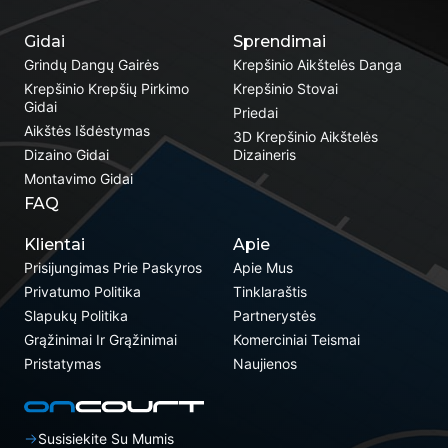
Gidai
Sprendimai
Grindų Dangų Gairės
Krepšinio Aikštelės Danga
Krepšinio Krepšių Pirkimo
Krepšinio Stovai
Gidai
Priedai
Aikštės Išdėstymas
3D Krepšinio Aikštelės
Dizaino Gidai
Dizaineris
Montavimo Gidai
FAQ
Klientai
Apie
Prisijungimas Prie Paskyros
Apie Mus
Privatumo Politika
Tinklaraštis
Slapukų Politika
Partnerystės
Grąžinimai Ir Grąžinimai
Komerciniai Teismai
Pristatymas
Naujienos
Susisiekite Su Mumis