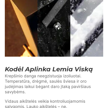
Kodėl Aplinka Lemia Viską
Krepšinio danga neegzistuoja izoliuotai.
Temperatūra, drėgmė, saulės šviesa ir oro
judėjimas laikui bėgant daro įtaką paviršiaus
savybėms.
Vidaus aikštelės veikia kontroliuojamomis
sąlygomis. Lauko aikštelės – ne.