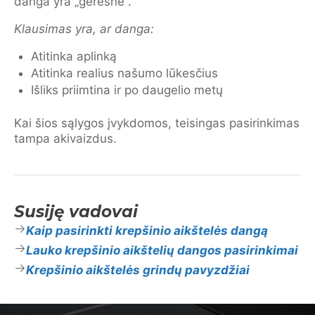
danga yra „geresnė“.
Klausimas yra, ar danga:
Atitinka aplinką
Atitinka realius našumo lūkesčius
Išliks priimtina ir po daugelio metų
Kai šios sąlygos įvykdomos, teisingas pasirinkimas
tampa akivaizdus.
Susiję vadovai
Kaip pasirinkti krepšinio aikštelės dangą
Lauko krepšinio aikštelių dangos pasirinkimai
Krepšinio aikštelės grindų pavyzdžiai