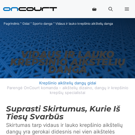
Pereiti
Me
prie
turinio
Pagrindinis
"
Gidai
"
Sporto danga
"
Vidaus ir lauko krepšinio aikštelių danga
VIDAUS IR LAUKO
KREPŠINIO AIKŠTELIŲ
DANGA
Krepšinio aikštelių dangų gidai
Parengė OnCourt komanda – aikštelių dizaino, dangų ir krepšinio
krepšių specialistai
Suprasti Skirtumus, Kurie Iš
Tiesų Svarbūs
Skirtumas tarp vidaus ir lauko krepšinio aikštelių
dangų yra gerokai didesnis nei vien aikštelės