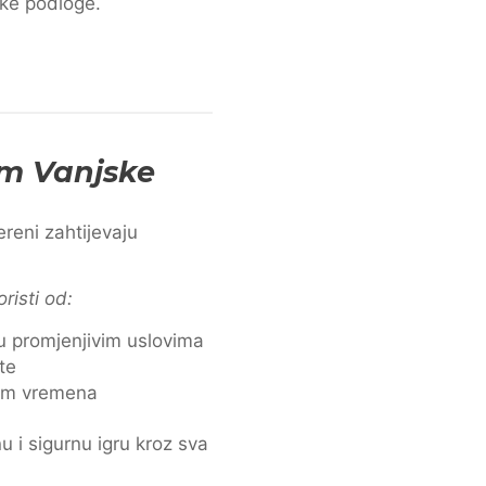
ške podloge.
am Vanjske
reni zahtijevaju
oristi od:
u promjenjivim uslovima
te
kom vremena
 i sigurnu igru kroz sva