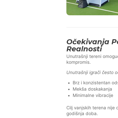
Očekivanja P
Realnosti
Unutrašnji tereni omoguć
kompromis.
Unutrašnji igrači često 
Brz i konzistentan od
Mekša doskakanja
Minimalne vibracije
Cilj vanjskih terena nij
godišnja doba.