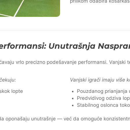
prilikom odabira košarka
erformansi: Unutrašnja Naspr
avaju vrlo precizno podešavanje performansi. Vanjski te
očekuju:
Vanjski igrači imaju više k
skok lopte
Pouzdanog prianjanja 
Predvidivog odziva lop
Stabilnog oslonca to
e da oponašaju unutrašnje — već da omoguće konzistentnu