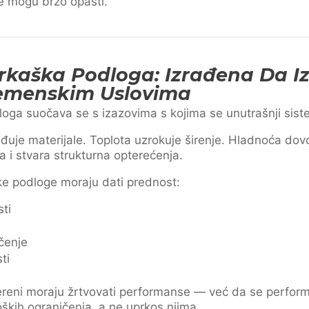
e mogu brzo opasti.
rkaška Podloga: Izrađena Da Iz
remenskim Uslovima
oga suočava se s izazovima s kojima se unutrašnji sist
đuje materijale. Toplota uzrokuje širenje. Hladnoća dov
a i stvara strukturna opterećenja.
ke podloge moraju dati prednost:
sti
čenje
ti
tereni moraju žrtvovati performanse — već da se perfo
oških ograničenja, a ne uprkos njima.