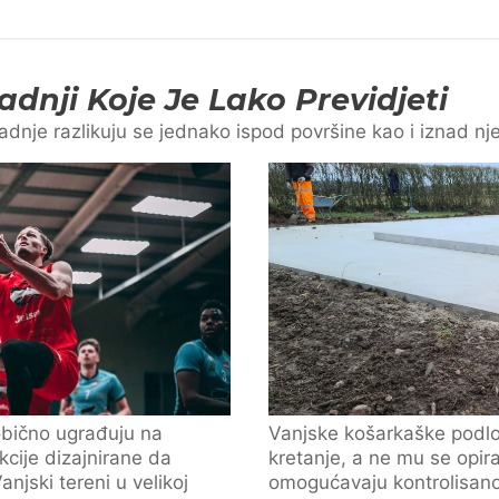
adnji Koje Je Lako Previdjeti
adnje razlikuju se jednako ispod površine kao i iznad nje
obično ugrađuju na
Vanjske košarkaške podlog
cije dizajnirane da
kretanje, a ne mu se opirat
anjski tereni u velikoj
omogućavaju kontrolisano 