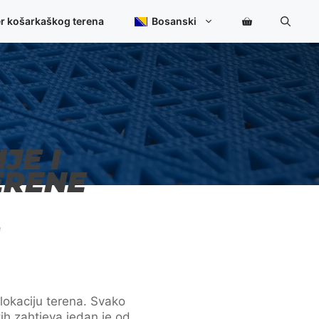
er košarkaškog terena
Bosanski
JE I
ERENE
e
lokaciju terena. Svako
ih zahtjeva jedan je od