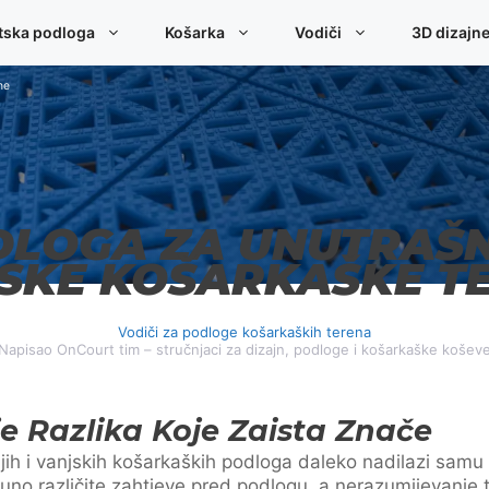
tska podloga
Košarka
Vodiči
3D dizajn
ne
LOGA ZA UNUTRAŠN
SKE KOŠARKAŠKE T
Vodiči za podloge košarkaških terena
Napisao OnCourt tim – stručnjaci za dizajn, podloge i košarkaške košev
e Razlika Koje Zaista Znače
ih i vanjskih košarkaških podloga daleko nadilazi samu 
uno različite zahtjeve pred podlogu, a nerazumijevanje t