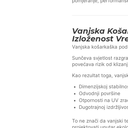
pomjeranje, performans
Vanjska Koša
Izloženost V
Vanjska košarkaška podl
Sunčeva svjetlost razgra
povećava rizik od klizanj
Kao rezultat toga, vanjs
Dimenzijskoj stabilno
Odvodnji površine
Otpornosti na UV zra
Dugotrajnoj izdržljivos
To ne znači da vanjski 
projektovati unutar ekol