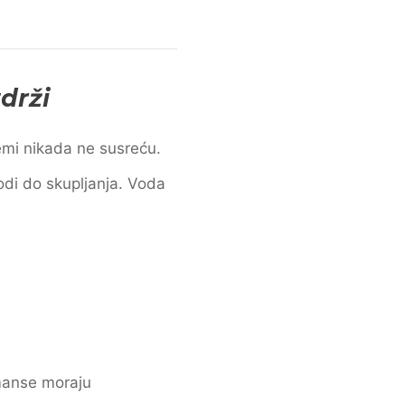
drži
emi nikada ne susreću.
odi do skupljanja. Voda
rmanse moraju