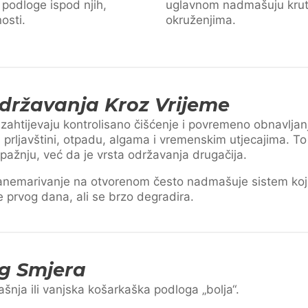
 podloge ispod njih,
uglavnom nadmašuju kruta
osti.
okruženjima.
državanja Kroz Vrijeme
 zahtijevaju kontrolisano čišćenje i povremeno obnavljan
ni prljavštini, otpadu, algama i vremenskim utjecajima. To
 pažnju, već da je vrsta održavanja drugačija.
anemarivanje na otvorenom često nadmašuje sistem koji 
e prvog dana, ali se brzo degradira.
g Smjera
trašnja ili vanjska košarkaška podloga „bolja“.