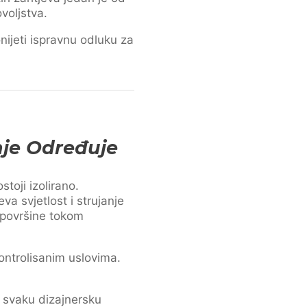
voljstva.
nijeti ispravnu odluku za
je Određuje
toji izolirano.
a svjetlost i strujanje
 površine tokom
kontrolisanim uslovima.
e svaku dizajnersku