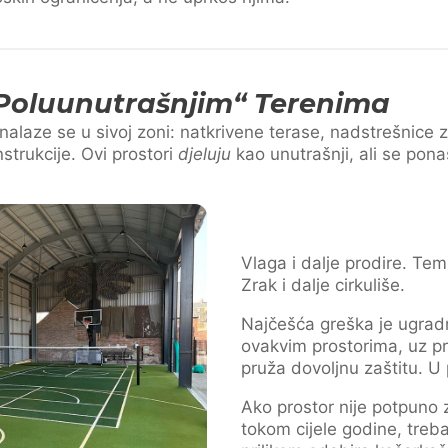
poluunutrašnjim“ Terenima
nalaze se u sivoj zoni: natkrivene terase, nadstrešnice z
strukcije. Ovi prostori
djeluju
kao unutrašnji, ali se pon
Vlaga i dalje prodire. Temp
Zrak i dalje cirkuliše.
Najčešća greška je ugrad
ovakvim prostorima, uz p
pruža dovoljnu zaštitu. U p
Ako prostor nije potpuno z
tokom cijele godine, treba 