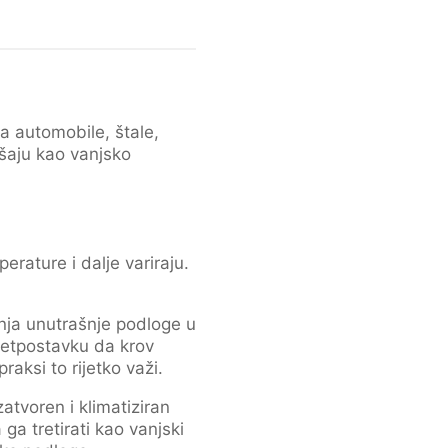
a automobile, štale,
ašaju kao vanjsko
erature i dalje variraju.
nja unutrašnje podloge u
retpostavku da krov
raksi to rijetko važi.
atvoren i klimatiziran
ga tretirati kao vanjski