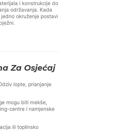
terijala i konstrukcije do
anja održavanja. Kada
 jedno okruženje postavi
bježni.
na Za Osjećaj
dziv lopte, prianjanje
oge mogu biti mekše,
ening-centre i namjenske
ija ili toplinsko