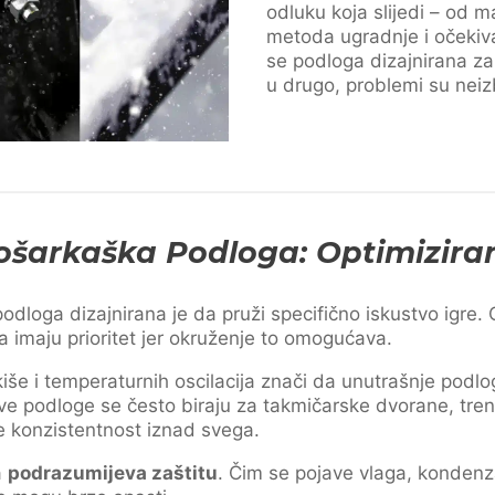
odluku koja slijedi – od ma
metoda ugradnje i očekiv
se podloga dizajnirana za
u drugo, problemi su neiz
ošarkaška Podloga: Optimizira
dloga dizajnirana je da pruži specifično iskustvo igre. O
a imaju prioritet jer okruženje to omogućava.
iše i temperaturnih oscilacija znači da unutrašnje podl
. Ove podloge se često biraju za takmičarske dvorane, tr
e konzistentnost iznad svega.
a
podrazumijeva zaštitu
. Čim se pojave vlaga, kondenzac