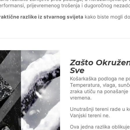
performansi, prijevremenog trošenja i dugoročnog nezado
raktične razlike iz stvarnog svijeta
kako biste mogli do
Zašto Okružen
Sve
Košarkaška podloga ne pos
Temperatura, vlaga, sunčev
zraka utiču na ponašanje
vremena.
Unutrašnji tereni rade u 
Vanjski tereni ne.
Ova jedna razlika oblikuj