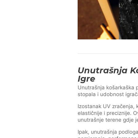
Unutrašnja K
Igre
Unutrašnja košarkaška po
stopala i udobnost igrač
Izostanak UV zračenja, k
elastičnije i preciznije
unutrašnje terene gdje j
Ipak, unutrašnja podlog