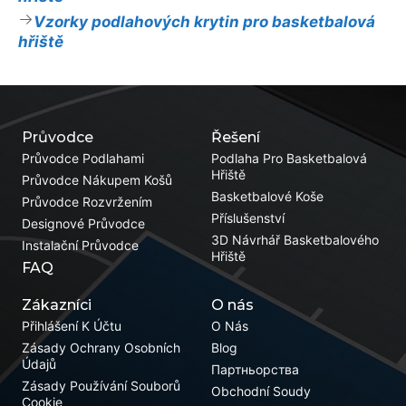
Vzorky podlahových krytin pro basketbalová
hřiště
Průvodce
Řešení
Průvodce Podlahami
Podlaha Pro Basketbalová
Hřiště
Průvodce Nákupem Košů
Basketbalové Koše
Průvodce Rozvržením
Příslušenství
Designové Průvodce
3D Návrhář Basketbalového
Instalační Průvodce
Hřiště
FAQ
Zákazníci
O nás
Přihlášení K Účtu
O Nás
Zásady Ochrany Osobních
Blog
Údajů
Партньорства
Zásady Používání Souborů
Obchodní Soudy
Cookie