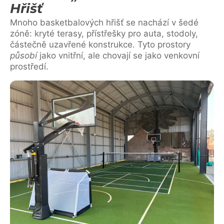
Hřišť
Mnoho basketbalových hřišť se nachází v šedé
zóně: kryté terasy, přístřešky pro auta, stodoly,
částečně uzavřené konstrukce. Tyto prostory
působí
jako vnitřní, ale chovají se jako venkovní
prostředí.