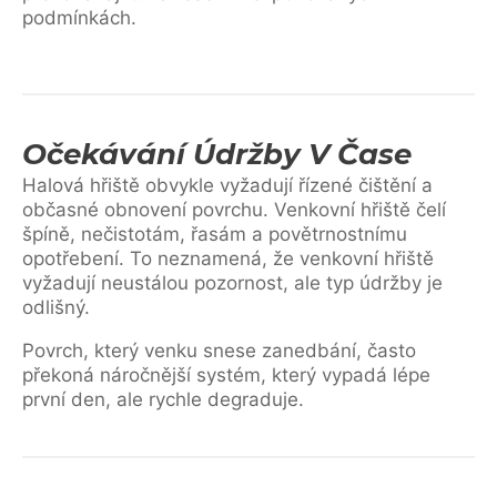
podmínkách.
Očekávání Údržby V Čase
Halová hřiště obvykle vyžadují řízené čištění a
občasné obnovení povrchu. Venkovní hřiště čelí
špíně, nečistotám, řasám a povětrnostnímu
opotřebení. To neznamená, že venkovní hřiště
vyžadují neustálou pozornost, ale typ údržby je
odlišný.
Povrch, který venku snese zanedbání, často
překoná náročnější systém, který vypadá lépe
první den, ale rychle degraduje.