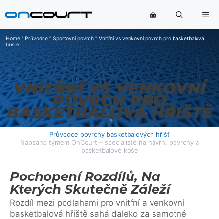
Přeskočit
Na
na
obsah
Home
"
Průvodce
"
Sportovní povrch
"
Vnitřní vs venkovní povrch pro basketbalová
hřiště
VNITŘNÍ VS VENKOVNÍ
POVRCH PRO
BASKETBALOVÁ HŘIŠTĚ
Průvodce povrchy basketbalových hřišť
Napsáno týmem OnCourt – specialisté na návrh, povrchy a
basketbalové koše
Pochopení Rozdílů, Na
Kterých Skutečně Záleží
Rozdíl mezi podlahami pro vnitřní a venkovní
basketbalová hřiště sahá daleko za samotné