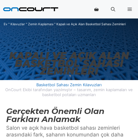
İçeriğe
Me
geç
Ev
"
Kılavuzlar
"
Zemin Kaplaması
"
Kapalı ve Açık Alan Basketbol Sahası Zeminleri
KAPALI VE AÇIK ALAN
BASKETBOL SAHASI
ZEMINLERI
Basketbol Sahası Zemin Kılavuzları
OnCourt Ekibi tarafından yazılmıştır – tasarım, zemin kaplamaları ve
basketbol potaları uzmanları
Gerçekten Önemli Olan
Farkları Anlamak
Salon ve açık hava basketbol sahası zeminleri
arasındaki fark, sahanın konumundan çok daha