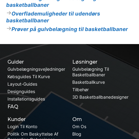
basketballbaner
Overflademuligheder til udendørs
basketballbaner
Prøver på gulvbelægning til basketballbaner
Guider
Løsninger
Gulvbelægningsvejledninger
Gulvbelægning Til
Basketballbaner
Købsguides Til Kurve
Basketballkurve
Layout-Guides
Tilbehør
Designguides
3D Basketballbanedesigner
Installationsguides
FAQ
Kunder
Om
Login Til Konto
Om Os
Politik Om Beskyttelse Af
Blog