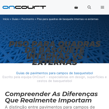
Saltar
Me
para
o
conteúdo
Início
»
Guias
»
Pavimento
»
Piso para quadras de basquete internas vs externas
PISO PARA QUADRAS
DE BASQUETE
INTERNAS VS
EXTERNAS
Guias de pavimentos para campos de basquetebol
Escrito pela equipa OnCourt – especialistas em design, superfícies e
cestos de basquetebol
Compreender As Diferenças
Que Realmente Importam
A distinção entre pavimentos para campos de