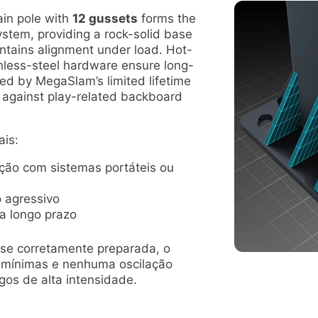
in pole with
12 gussets
forms the
ystem, providing a rock-solid base
intains alignment under load. Hot-
inless-steel hardware ensure long-
ked by MegaSlam’s limited lifetime
n against play-related backboard
ais:
ção com sistemas portáteis ou
 agressivo
a longo prazo
se corretamente preparada, o
 mínimas e nenhuma oscilação
gos de alta intensidade.