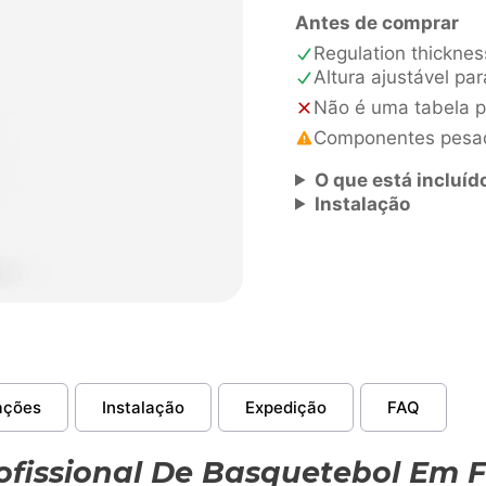
MegaSlam
Antes de comprar
60
Regulation thickne
Altura ajustável pa
Não é uma tabela p
Componentes pesado
O que está incluíd
Instalação
ações
Instalação
Expedição
FAQ
fissional De Basquetebol Em 