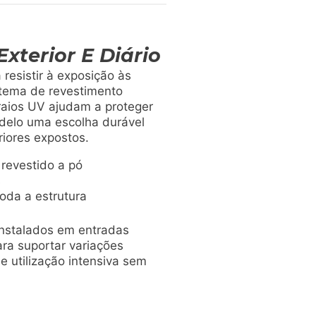
xterior E Diário
resistir à exposição às
stema de revestimento
 raios UV ajudam a proteger
odelo uma escolha durável
riores expostos.
revestido a pó
s
toda a estrutura
instalados em entradas
ara suportar variações
 utilização intensiva sem