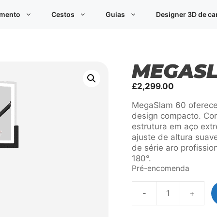
imento
Cestos
Guias
Designer 3D de c
MEGASL
£
2,299.00
MegaSlam 60 oferece
design compacto. Co
estrutura em aço extr
ajuste de altura suave
de série aro profiss
180°.
Pré-encomenda
-
+
Quantidade
de