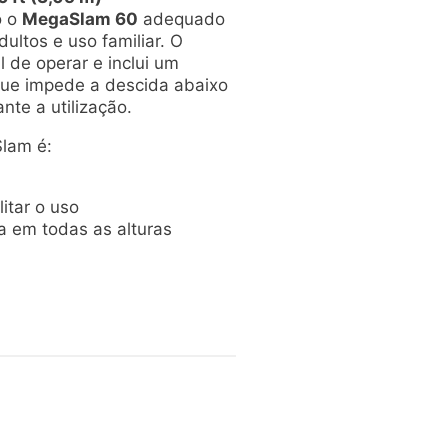
o o
MegaSlam 60
adequado
dultos e uso familiar. O
l de operar e inclui um
ue impede a descida abaixo
nte a utilização.
Slam é:
itar o uso
 em todas as alturas