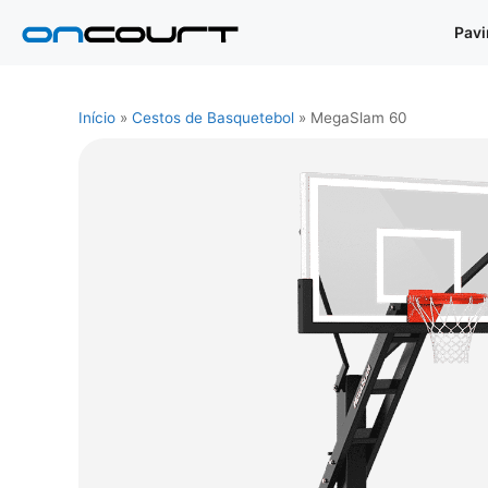
Saltar
Pav
para
o
conteúdo
Início
»
Cestos de Basquetebol
»
MegaSlam 60