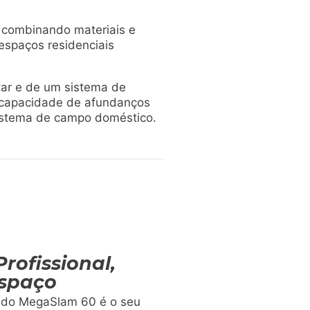
 combinando materiais e
 espaços residenciais
tar e de um sistema de
 e capacidade de afundanços
istema de campo doméstico.
ofissional,
Espaço
va do MegaSlam 60 é o seu