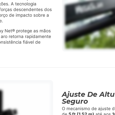
ões. A tecnologia
 forças descendentes dos
orço de impacto sobre a
e.
y Net® protege as mãos
o aro retorna rapidamente
nsistência fiável de
Ajuste De Alt
Seguro
O mecanismo de ajuste de
de
5 ft (1,52 m)
até aos
1