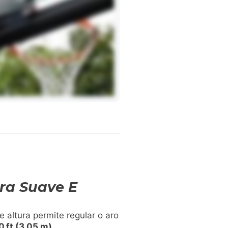
ura Suave E
 altura permite regular o aro
0 ft (3,05 m)