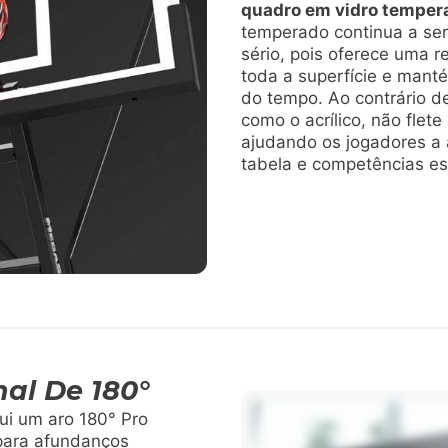
quadro em vidro temper
temperado continua a se
sério, pois oferece uma r
toda a superfície e manté
do tempo. Ao contrário d
como o acrílico, não flet
ajudando os jogadores a 
tabela e competências es
nal De 180°
ui um aro 180° Pro
para afundanços