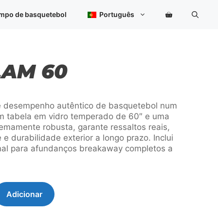
MegaSlam
60
ampo de basquetebol
Português
AM 60
 desempenho autêntico de basquetebol num
m tabela em vidro temperado de 60″ e uma
emamente robusta, garante ressaltos reais,
 e durabilidade exterior a longo prazo. Inclui
ional para afundanços breakaway completos a
Adicionar