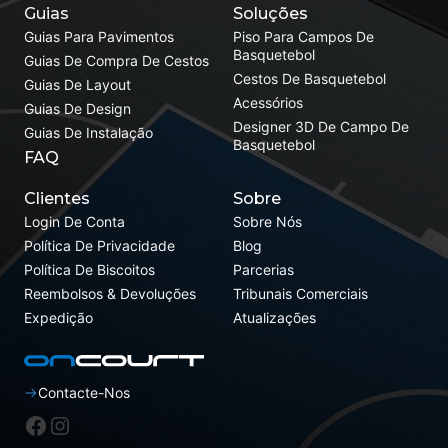
Guias
Soluções
Guias Para Pavimentos
Piso Para Campos De
Basquetebol
Guias De Compra De Cestos
Cestos De Basquetebol
Guias De Layout
Acessórios
Guias De Design
Designer 3D De Campo De
Guias De Instalação
Basquetebol
FAQ
Clientes
Sobre
Login De Conta
Sobre Nós
Política De Privacidade
Blog
Política De Biscoitos
Parcerias
Reembolsos & Devoluções
Tribunais Comerciais
Expedição
Atualizações
Contacte-Nos
Facebook
Instagram