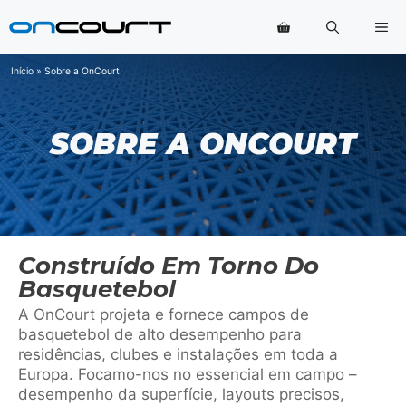
Saltar
Me
para
o
conteúdo
Início
»
Sobre a OnCourt
SOBRE A ONCOURT
Construído Em Torno Do
Basquetebol
A OnCourt projeta e fornece campos de
basquetebol de alto desempenho para
residências, clubes e instalações em toda a
Europa. Focamo-nos no essencial em campo –
desempenho da superfície, layouts precisos,