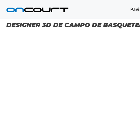
Saltar
Pav
para
o
conteúdo
DESIGNER 3D DE CAMPO DE BASQUET