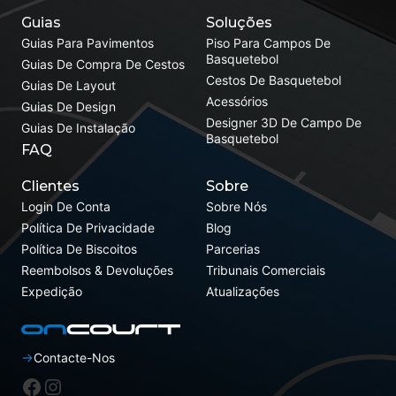
Guias
Soluções
Guias Para Pavimentos
Piso Para Campos De
Basquetebol
Guias De Compra De Cestos
Cestos De Basquetebol
Guias De Layout
Acessórios
Guias De Design
Designer 3D De Campo De
Guias De Instalação
Basquetebol
FAQ
Clientes
Sobre
Login De Conta
Sobre Nós
Política De Privacidade
Blog
Política De Biscoitos
Parcerias
Reembolsos & Devoluções
Tribunais Comerciais
Expedição
Atualizações
Contacte-Nos
Facebook
Instagram