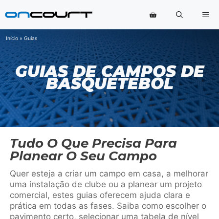
Saltar
Me
para
o
conteúdo
Início
»
Guias
GUIAS DE CAMPOS DE
BASQUETEBOL
Tudo O Que Precisa Para
Planear O Seu Campo
Quer esteja a criar um campo em casa, a melhorar
uma instalação de clube ou a planear um projeto
comercial, estes guias oferecem ajuda clara e
prática em todas as fases. Saiba como escolher o
pavimento certo, selecionar uma tabela de nível