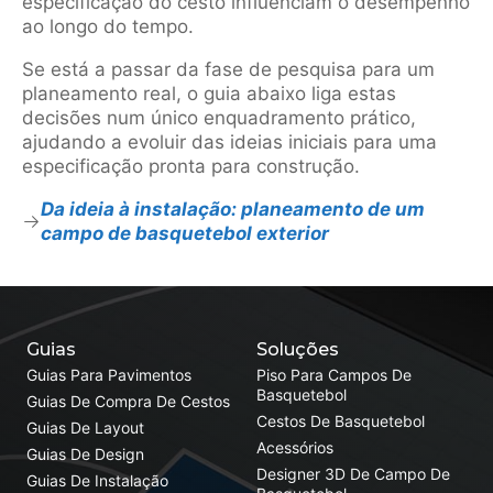
especificação do cesto influenciam o desempenho
ao longo do tempo.
Se está a passar da fase de pesquisa para um
planeamento real, o guia abaixo liga estas
decisões num único enquadramento prático,
ajudando a evoluir das ideias iniciais para uma
especificação pronta para construção.
Da ideia à instalação: planeamento de um
campo de basquetebol exterior
Guias
Soluções
Guias Para Pavimentos
Piso Para Campos De
Basquetebol
Guias De Compra De Cestos
Cestos De Basquetebol
Guias De Layout
Acessórios
Guias De Design
Designer 3D De Campo De
Guias De Instalação