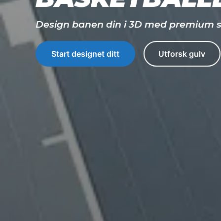
Design banen din i 3D med premium sp
Start designet ditt
Utforsk gulv