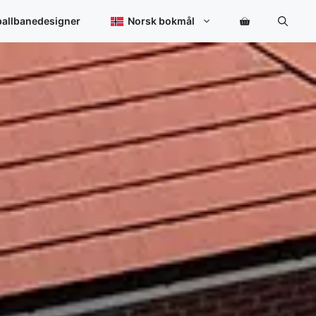
ballbanedesigner
Norsk bokmål