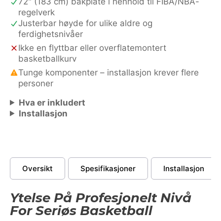
72" (183 cm) bakplate i henhold til FIBA/NBA-
regelverk
Justerbar høyde for ulike aldre og
ferdighetsnivåer
Ikke en flyttbar eller overflatemontert
basketballkurv
Tunge komponenter – installasjon krever flere
personer
Hva er inkludert
Installasjon
Oversikt
Spesifikasjoner
Installasjon
Ytelse På Profesjonelt Nivå
For Seriøs Basketball