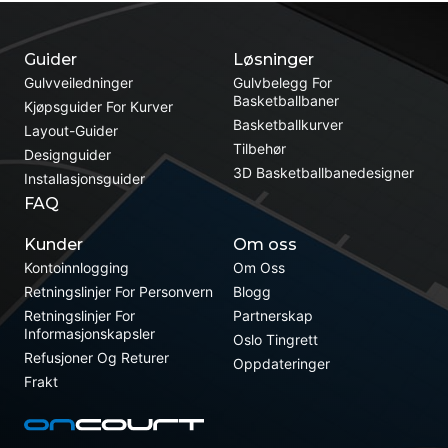
Guider
Løsninger
Gulvveiledninger
Gulvbelegg For
Basketballbaner
Kjøpsguider For Kurver
Basketballkurver
Layout-Guider
Tilbehør
Designguider
3D Basketballbanedesigner
Installasjonsguider
FAQ
Kunder
Om oss
Kontoinnlogging
Om Oss
Retningslinjer For Personvern
Blogg
Retningslinjer For
Partnerskap
Informasjonskapsler
Oslo Tingrett
Refusjoner Og Returer
Oppdateringer
Frakt