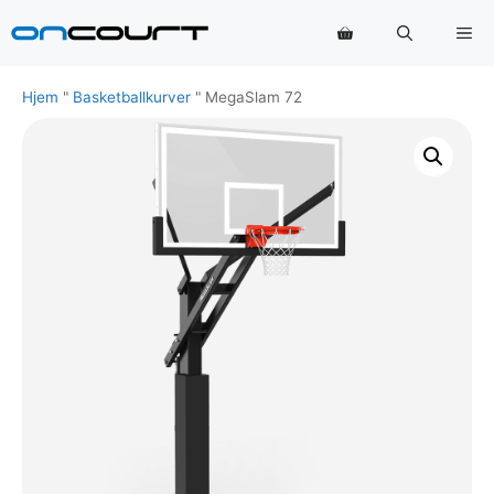
Hopp
Me
til
innhold
Hjem
"
Basketballkurver
"
MegaSlam 72