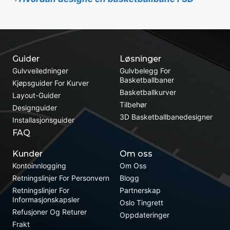
Guider
Løsninger
Gulvveiledninger
Gulvbelegg For
Basketballbaner
Kjøpsguider For Kurver
Basketballkurver
Layout-Guider
Tilbehør
Designguider
3D Basketballbanedesigner
Installasjonsguider
FAQ
Kunder
Om oss
Kontoinnlogging
Om Oss
Retningslinjer For Personvern
Blogg
Retningslinjer For
Partnerskap
Informasjonskapsler
Oslo Tingrett
Refusjoner Og Returer
Oppdateringer
Frakt