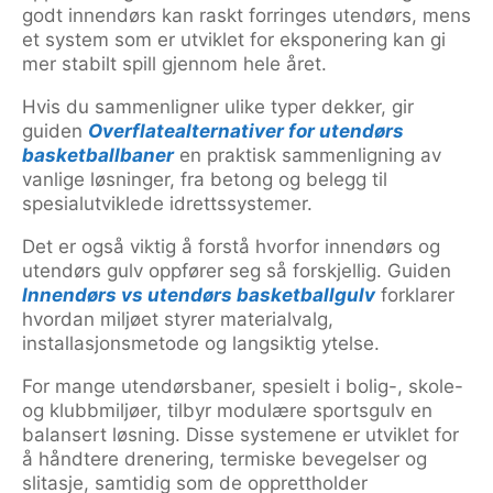
godt innendørs kan raskt forringes utendørs, mens
et system som er utviklet for eksponering kan gi
mer stabilt spill gjennom hele året.
Hvis du sammenligner ulike typer dekker, gir
guiden
Overflatealternativer for utendørs
basketballbaner
en praktisk sammenligning av
vanlige løsninger, fra betong og belegg til
spesialutviklede idrettssystemer.
Det er også viktig å forstå hvorfor innendørs og
utendørs gulv oppfører seg så forskjellig. Guiden
Innendørs vs utendørs basketballgulv
forklarer
hvordan miljøet styrer materialvalg,
installasjonsmetode og langsiktig ytelse.
For mange utendørsbaner, spesielt i bolig-, skole-
og klubbmiljøer, tilbyr modulære sportsgulv en
balansert løsning. Disse systemene er utviklet for
å håndtere drenering, termiske bevegelser og
slitasje, samtidig som de opprettholder