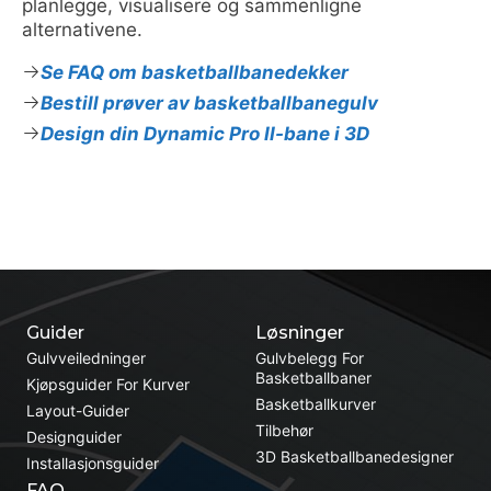
planlegge, visualisere og sammenligne
alternativene.
Se FAQ om basketballbanedekker
Bestill prøver av basketballbanegulv
Design din Dynamic Pro II-bane i 3D
Guider
Løsninger
Gulvveiledninger
Gulvbelegg For
Basketballbaner
Kjøpsguider For Kurver
Basketballkurver
Layout-Guider
Tilbehør
Designguider
3D Basketballbanedesigner
Installasjonsguider
FAQ