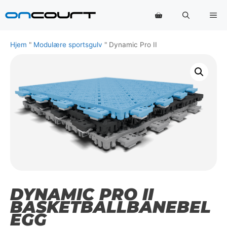
Hopp
Me
til
innhold
Hjem
"
Modulære sportsgulv
"
Dynamic Pro II
DYNAMIC PRO II
BASKETBALLBANEBEL
EGG