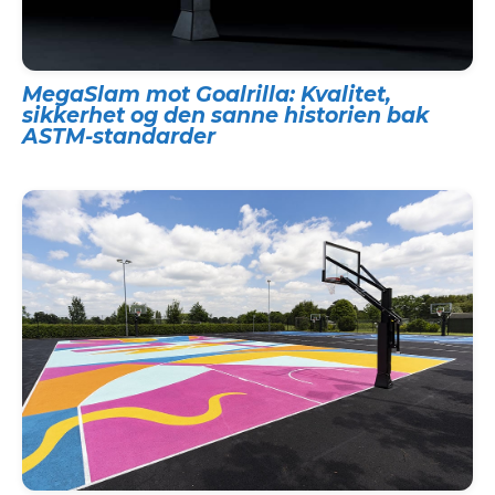
MegaSlam mot Goalrilla: Kvalitet,
sikkerhet og den sanne historien bak
ASTM-standarder