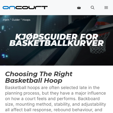
Hopp
Me
til
innhold
Hjem
"
Guider
"
Hoops
KJØPSGUIDER FOR
BASKETBALLKURVER
Choosing The Right
Basketball Hoop
Basketball hoops are often selected late in the
planning process, but they have a major influence
on how a court feels and performs. Backboard
size, mounting method, stability, and adjustability
all affect ball response, rebound behaviour, and