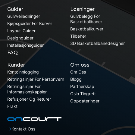
Guider
Løsninger
Gulvveiledninger
Gulvbelegg For
Basketballbaner
Kjøpsguider For Kurver
Basketballkurver
Layout-Guider
Tilbehør
Designguider
3D Basketballbanedesigner
Installasjonsguider
FAQ
Kunder
Om oss
Kontoinnlogging
Om Oss
Retningslinjer For Personvern
Blogg
Retningslinjer For
Partnerskap
Informasjonskapsler
Oslo Tingrett
Refusjoner Og Returer
Oppdateringer
Frakt
Kontakt Oss