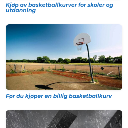
Kjøp av basketballkurver for skoler og
utdanning
Før du kjøper en billig basketballkurv