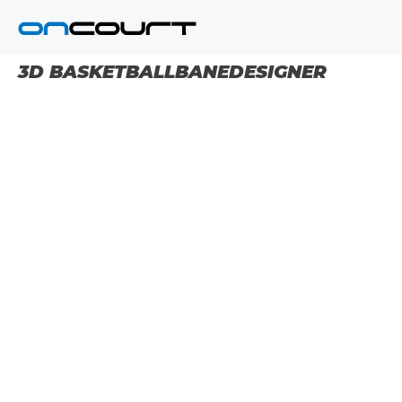
Hopp
til
innhold
3D BASKETBALLBANEDESIGNER