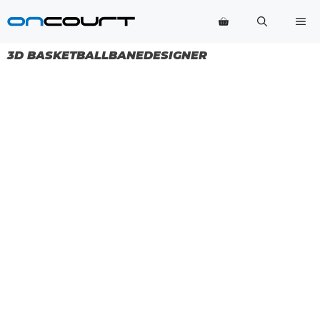
Hopp
Me
til
innhold
3D BASKETBALLBANEDESIGNER