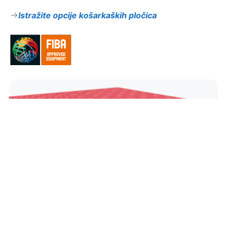
Istražite opcije košarkaških pločica
Super X
Naša vodeća košarkaška ploča dizajnirana je za
elitno prianjanje, brzo kretanje i maksimalnu