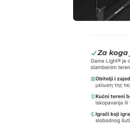
Za koga 
Game Light® je o
stambenim terenim
Obitelji i zaj
μείωση της πε
Kućni tereni 
iskopavanja ili
Igrači koji igr
slobodnog šuti