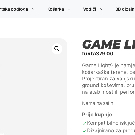
rtska podloga
Košarka
Vodiči
3D dizaj
GAME L
funta
379.00
Game Light® je namjen
košarkaške terene, os
Projektiran za vanjsk
ground koševima, pruž
na stabilnost ili perf
Nema na zalihi
Prije kupnje
Kompatibilno isklj
Dizajnirano za prod