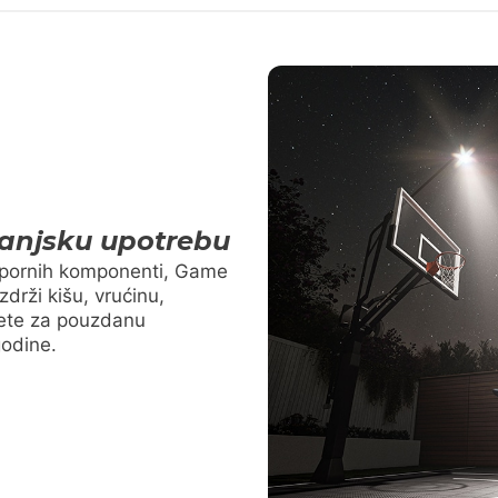
 vanjsku upotrebu
tpornih komponenti, Game
zdrži kišu, vrućinu,
jete za pouzdanu
godine.