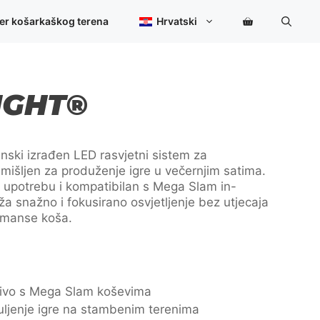
ner košarkaškog terena
Hrvatski
IGHT®
ski izrađen LED rasvjetni sistem za
mišljen za produženje igre u večernjim satima.
u upotrebu i kompatibilan s Mega Slam in-
a snažno i fokusirano osvjetljenje bez utjecaja
ormanse koša.
učivo s Mega Slam koševima
uljenje igre na stambenim terenima