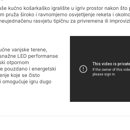
še kućno košarkaško igralište u igriv prostor nakon što
em pruža široko i ravnomjerno osvjetljenje reketa i okolno
 neujednačenu rasvjetu tipičnu za privremena ili improviz
ućne vanjske terene,
 snažne LED performanse
ski otpornom
je pouzdano i energetski
enje koje se čisto
 i omogućuje igru dugo