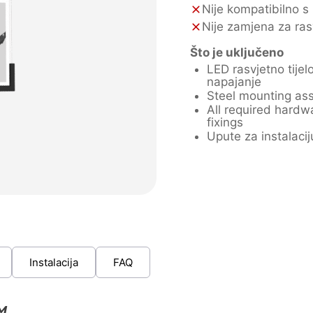
Nije kompatibilno s
Nije zamjena za rasv
Što je uključeno
LED rasvjetno tijel
napajanje
Steel mounting as
All required hardw
fixings
Upute za instalacij
Instalacija
FAQ
™