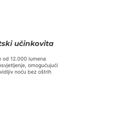
tski učinkovita
e od 12.000 lumena
osvjetljenje, omogućujući
idljiv noću bez oštrih