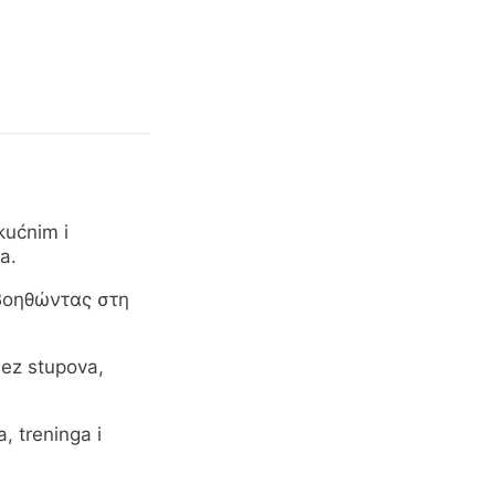
kućnim i
a.
 βοηθώντας στη
bez stupova,
, treninga i