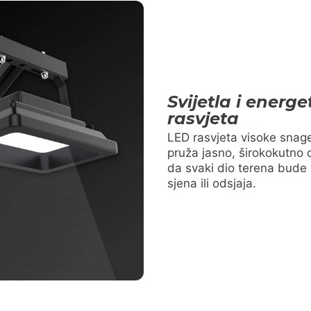
Svijetla i energe
rasvjeta
LED rasvjeta visoke snag
pruža jasno, širokokutno 
da svaki dio terena bude v
sjena ili odsjaja.