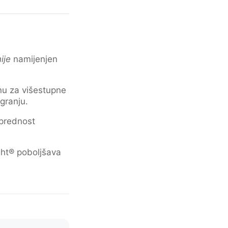
ije
namijenjen
nu za višestupne
granju.
prednost
ht® poboljšava