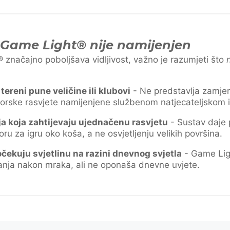
Game Light® nije namijenjen
 značajno poboljšava vidljivost, važno je razumjeti što
n
 tereni pune veličine ili klubovi
- Ne predstavlja zamje
torske rasvjete namijenjene službenom natjecateljskom i
ja koja zahtijevaju ujednačenu rasvjetu
- Sustav daje 
ru za igru oko koša, a ne osvjetljenju velikih površina.
 očekuju svjetlinu na razini dnevnog svjetla
- Game Lig
nja nakon mraka, ali ne oponaša dnevne uvjete.