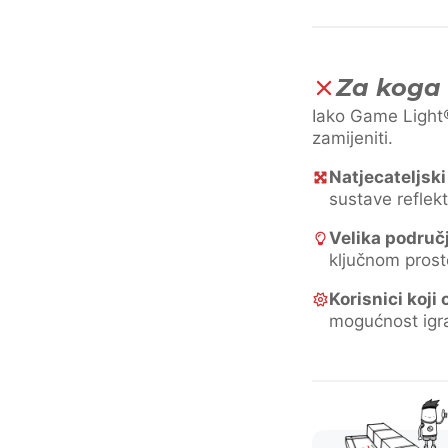
Za koga 
Iako Game Light®
zamijeniti.
Natjecateljski
sustave reflek
Velika područ
ključnom prosto
Korisnici koji
mogućnost igra