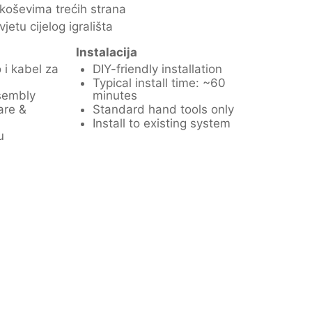
 koševima trećih strana
jetu cijelog igrališta
Instalacija
o i kabel za
DIY-friendly installation
Typical install time: ~60
sembly
minutes
are &
Standard hand tools only
Install to existing system
u