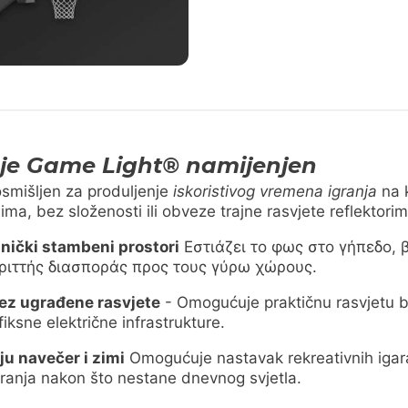
je Game Light® namijenjen
smišljen za produljenje
iskoristivog vremena igranja
na 
a, bez složenosti ili obveze trajne rasvjete reflektorim
ednički stambeni prostori
Εστιάζει το φως στο γήπεδο,
ριττής διασποράς προς τους γύρω χώρους.
bez ugrađene rasvjete
- Omogućuje praktičnu rasvjetu 
 fiksne električne infrastrukture.
aju navečer i zimi
Omogućuje nastavak rekreativnih igara
ranja nakon što nestane dnevnog svjetla.