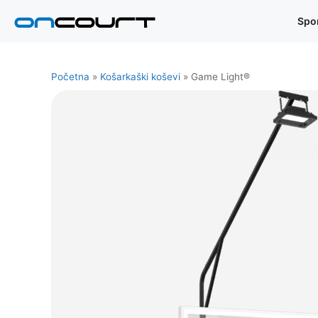
Preskoči
Spo
na
sadržaj
Početna
»
Košarkaški koševi
»
Game Light®