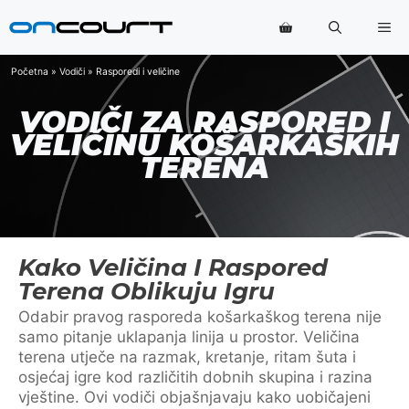
Preskoči
Iz
na
sadržaj
Početna
»
Vodiči
»
Rasporedi i veličine
VODIČI ZA RASPORED I
VELIČINU KOŠARKAŠKIH
TERENA
Kako Veličina I Raspored
Terena Oblikuju Igru
Odabir pravog rasporeda košarkaškog terena nije
samo pitanje uklapanja linija u prostor. Veličina
terena utječe na razmak, kretanje, ritam šuta i
osjećaj igre kod različitih dobnih skupina i razina
vještine. Ovi vodiči objašnjavaju kako uobičajeni