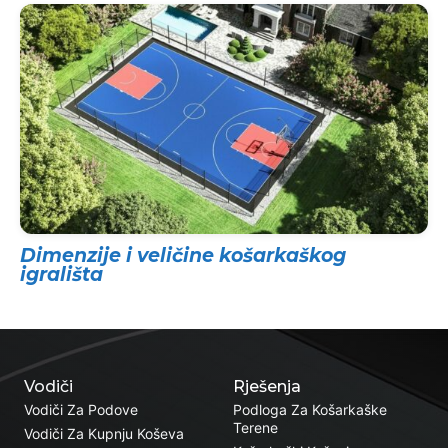
Dimenzije i veličine košarkaškog
igrališta
Vodiči
Rješenja
Vodiči Za Podove
Podloga Za Košarkaške
Terene
Vodiči Za Kupnju Koševa