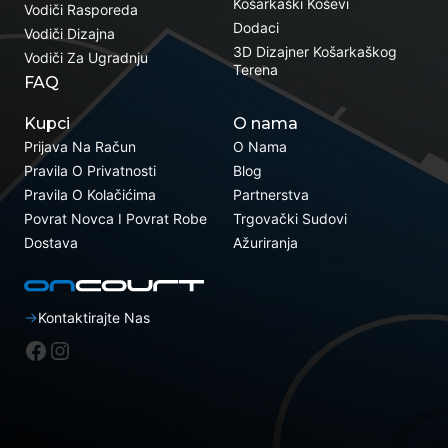
Košarkaški Koševi
Vodiči Rasporeda
Dodaci
Vodiči Dizajna
3D Dizajner Košarkaškog
Vodiči Za Ugradnju
Terena
FAQ
Kupci
O nama
Prijava Na Račun
O Nama
Pravila O Privatnosti
Blog
Pravila O Kolačićima
Partnerstva
Povrat Novca I Povrat Robe
Trgovački Sudovi
Dostava
Ažuriranja
Kontaktirajte Nas
Facebook
Instagram