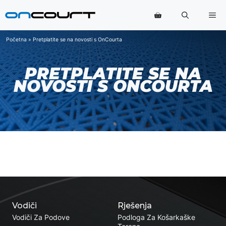
Preskoči
Iz
na
sadržaj
Početna
»
Pretplatite se na novosti s OnCourta
PRETPLATITE SE NA
NOVOSTI S ONCOURTA
Vodiči
Rješenja
Vodiči Za Podove
Podloga Za Košarkaške