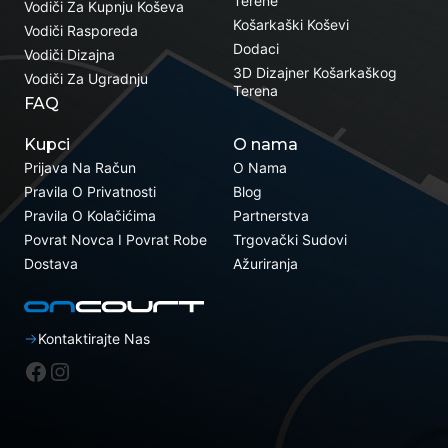
Terene
Vodiči Za Kupnju Koševa
Košarkaški Koševi
Vodiči Rasporeda
Dodaci
Vodiči Dizajna
3D Dizajner Košarkaškog
Vodiči Za Ugradnju
Terena
FAQ
Kupci
O nama
Prijava Na Račun
O Nama
Pravila O Privatnosti
Blog
Pravila O Kolačićima
Partnerstva
Povrat Novca I Povrat Robe
Trgovački Sudovi
Dostava
Ažuriranja
Kontaktirajte Nas
Facebook
Instagram