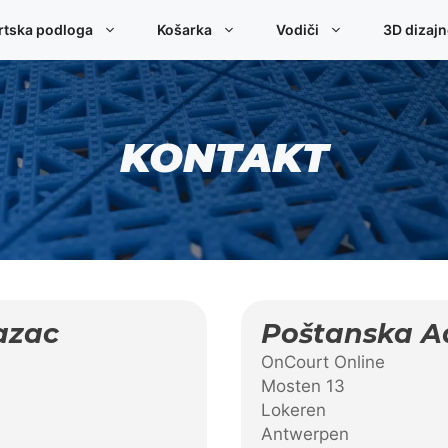
rtska podloga
Košarka
Vodiči
3D dizaj
KONTAKT
azac
Poštanska A
OnCourt Online
Mosten 13
Lokeren
Antwerpen