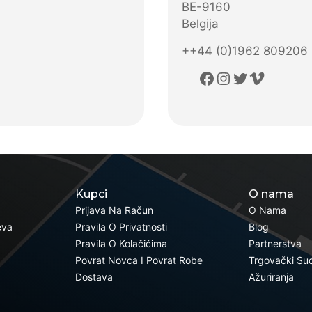
BE-9160
Belgija
++44 (0)1962 809206
Facebook
Instagram
Twitter
Vimeo
Kupci
O nama
Prijava Na Račun
O Nama
eva
Pravila O Privatnosti
Blog
Pravila O Kolačićima
Partnerstva
Povrat Novca I Povrat Robe
Trgovački Su
Dostava
Ažuriranja