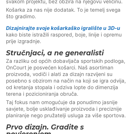
svakom projektu, bez obzira na njegovu veličinu.
Košarka za nas nije dodatak. To je temelj svega
što gradimo.
Dizajnirajte svoje košarkaško igralište u 3D-u
kako biste istražili raspored, boje, linije i opremu
prije izgradnje.
Stručnjaci, a ne generalisti
Za razliku od općih dobavljača sportskih podloga,
OnCourt je posvećen košarci. Naš asortiman
proizvoda, vodiči i alati za dizajn razvijeni su
posebno s obzirom na način na koji se igra odvija,
od kretanja stopala i odziva lopte do dimenzija
terena i pozicioniranja obruča.
Taj fokus nam omogućuje da ponudimo jasnije
savjete, bolje usklađivanje proizvoda i preciznije
planiranje nego pružatelji usluga za više sportova.
Prvo dizajn. Gradite s