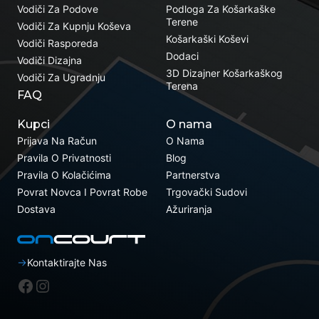
Vodiči Za Podove
Podloga Za Košarkaške
Terene
Vodiči Za Kupnju Koševa
Košarkaški Koševi
Vodiči Rasporeda
Dodaci
Vodiči Dizajna
3D Dizajner Košarkaškog
Vodiči Za Ugradnju
Terena
FAQ
Kupci
O nama
Prijava Na Račun
O Nama
Pravila O Privatnosti
Blog
Pravila O Kolačićima
Partnerstva
Povrat Novca I Povrat Robe
Trgovački Sudovi
Dostava
Ažuriranja
Kontaktirajte Nas
Facebook
Instagram