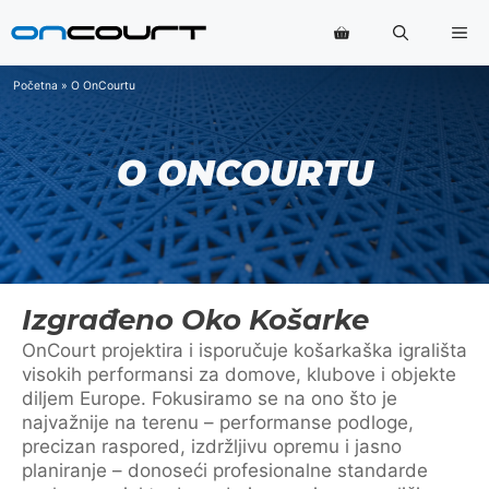
Preskoči
Iz
na
sadržaj
Početna
»
O OnCourtu
O ONCOURTU
Izgrađeno Oko Košarke
OnCourt projektira i isporučuje košarkaška igrališta
visokih performansi za domove, klubove i objekte
diljem Europe. Fokusiramo se na ono što je
najvažnije na terenu – performanse podloge,
precizan raspored, izdržljivu opremu i jasno
planiranje – donoseći profesionalne standarde