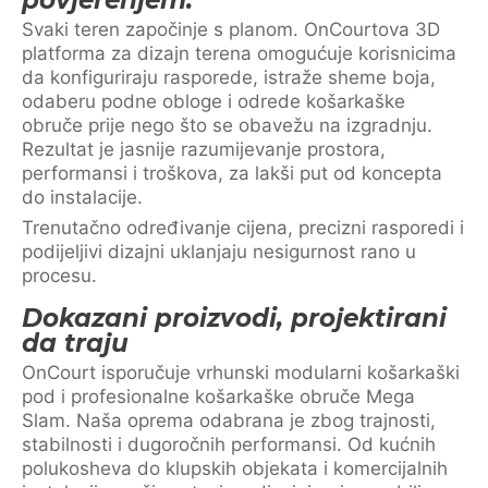
povjerenjem.
Svaki teren započinje s planom. OnCourtova 3D
platforma za dizajn terena omogućuje korisnicima
da konfiguriraju rasporede, istraže sheme boja,
odaberu podne obloge i odrede košarkaške
obruče prije nego što se obavežu na izgradnju.
Rezultat je jasnije razumijevanje prostora,
performansi i troškova, za lakši put od koncepta
do instalacije.
Trenutačno određivanje cijena, precizni rasporedi i
podijeljivi dizajni uklanjaju nesigurnost rano u
procesu.
Dokazani proizvodi, projektirani
da traju
OnCourt isporučuje vrhunski modularni košarkaški
pod i profesionalne košarkaške obruče Mega
Slam. Naša oprema odabrana je zbog trajnosti,
stabilnosti i dugoročnih performansi. Od kućnih
polukosheva do klupskih objekata i komercijalnih