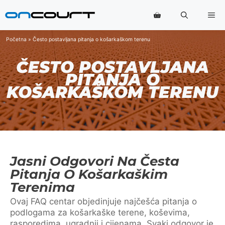
Preskoči
Iz
na
sadržaj
Početna
»
Često postavljana pitanja o košarkaškom terenu
ČESTO POSTAVLJANA
PITANJA O
KOŠARKAŠKOM TERENU
Jasni Odgovori Na Česta
Pitanja O Košarkaškim
Terenima
Ovaj FAQ centar objedinjuje najčešća pitanja o
podlogama za košarkaške terene, koševima,
rasporedima, ugradnji i cijenama. Svaki odgovor je