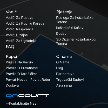
Vodiči
Rješenja
Vodiči Za Podove
Podloga Za Košarkaške
Terene
Vodiči Za Kupnju Koševa
Košarkaški Koševi
Vodiči Rasporeda
Dodaci
Vodiči Dizajna
3D Dizajner Košarkaškog
Vodiči Za Ugradnju
Terena
FAQ
Kupci
O nama
Prijava Na Račun
O Nama
Pravila O Privatnosti
Blog
Pravila O Kolačićima
Partnerstva
Povrat Novca I Povrat Robe
Trgovački Sudovi
Dostava
Ažuriranja
Kontaktirajte Nas