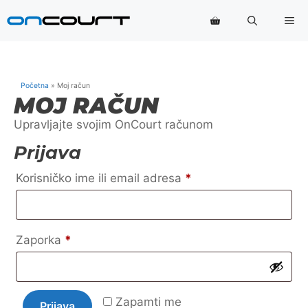
Preskoči
Iz
na
sadržaj
Početna
»
Moj račun
MOJ RAČUN
Upravljajte svojim OnCourt računom
Prijava
Obavezno
Korisničko ime ili email adresa
*
Obavezno
Zaporka
*
Zapamti me
Prijava