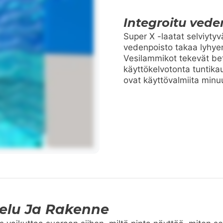
Integroitu vede
Super X -laatat selviyty
vedenpoisto takaa lyhyen
Vesilammikot tekevät beto
käyttökelvotonta tuntikau
ovat käyttövalmiita minu
elu Ja Rakenne