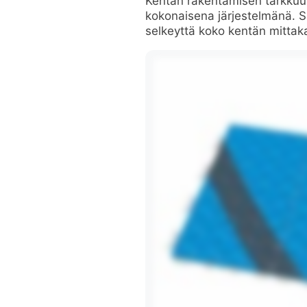
Kentän rakentamisen tarkkuus 
kokonaisena järjestelmänä. S
selkeyttä koko kentän mittaka