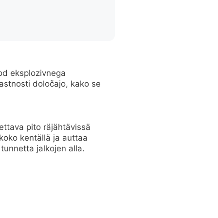
 od eksplozivnega
astnosti določajo, kako se
ttava pito räjähtävissä
koko kentällä ja auttaa
tunnetta jalkojen alla.