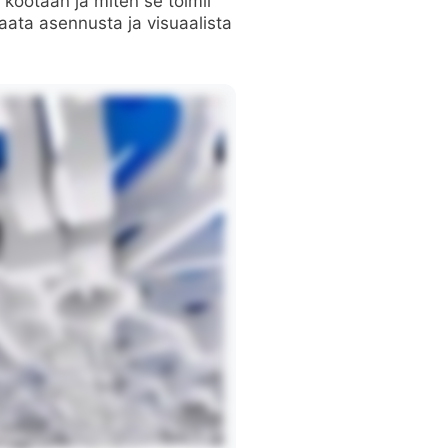
 kootaan ja miten se toimii
aata asennusta ja visuaalista