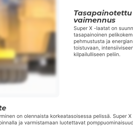
Tasapainotettu
vaimennus
Super X -laatat on suunn
tasapainoinen pelikokem
pehmustusta ja energian 
toistuvaan, intensiiviseen
kilpailulliseen peliin.
te
yminen on olennaista korkeatasoisessa pelissä. Super X
ipinnalla ja varmistamaan luotettavat pomppuominaisuude