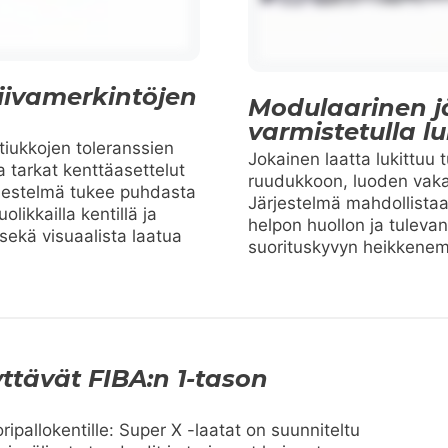
viivamerkintöjen
Modulaarinen j
varmistetulla lu
tiukkojen toleranssien
Jokainen laatta lukittuu 
 tarkat kenttäasettelut
ruudukkoon, luoden vaka
ärjestelmä tukee puhdasta
Järjestelmä mahdollista
olikkailla kentillä ja
helpon huollon ja tulev
sekä visuaalista laatua
suorituskyvyn heikkenem
yttävät FIBA:n 1-tason
ipallokentille: Super X -laatat on suunniteltu