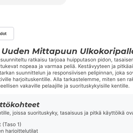
edot
 Uuden Mittapuun Ulkokoripallo
 suunniteltu ratkaisu tarjoaa huipputason pidon, tasaisen
tukevat nopeaa ja varmaa peliä. Kestävyyteen ja pitkäa
arkan suunnittelun ja responsiivisen pelipinnan, joka s
tiville harjoituskentille. Alla tarkastelemme, miten sen 
eellisen vakaville pelaajille ja suorituskykyisille kentille.
yttökohteet
ille, joissa suorituskyky, tasaisuus ja pitkä käyttöikä ov
 (Taso 1)
 harjoittelutilat