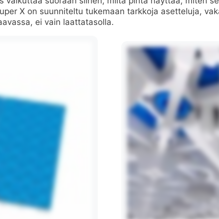
vaikuttaa suoraan siihen, miltä pinta näyttää, miten se
uper X on suunniteltu tukemaan tarkkoja asetteluja, vak
avassa, ei vain laattatasolla.