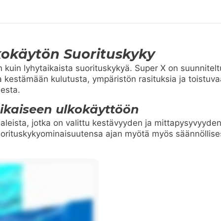
kokäytön Suorituskyky
uin lyhytaikaista suorituskykyä. Super X on suunniteltu 
 kestämään kulutusta, ympäristön rasituksia ja toistuva
desta.
aikaiseen ulkokäyttöön
leista, jotka on valittu kestävyyden ja mittapysyvyyden
suorituskykyominaisuutensa ajan myötä myös säännöllises