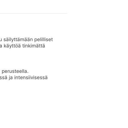
säilyttämään pelilliset
a käyttöä tinkimättä
 perusteella.
sä ja intensiivisessä