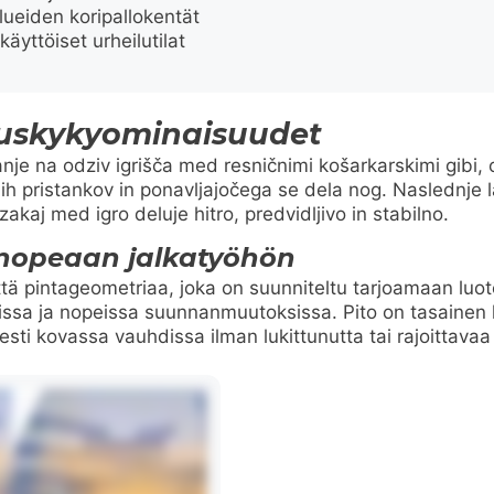
ueiden koripallokentät
käyttöiset urheilutilat
tuskykyominaisuudet
nje na odziv igrišča med resničnimi košarkarskimi gibi,
 pristankov in ponavljajočega se dela nog. Naslednje l
akaj med igro deluje hitro, predvidljivo in stabilno.
 nopeaan jalkatyöhön
ä pintageometriaa, joka on suunniteltu tarjoamaan luote
ksissa ja nopeissa suunnanmuutoksissa. Pito on tasainen 
esti kovassa vauhdissa ilman lukittunutta tai rajoittavaa 