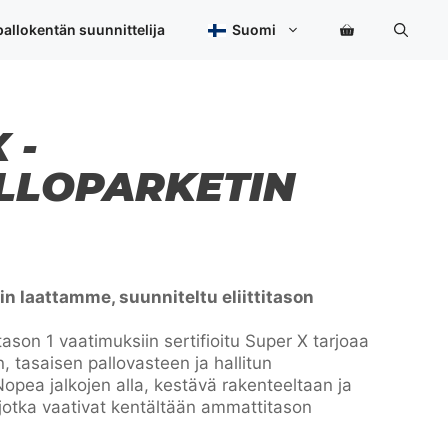
allokentän suunnittelija
Suomi
 -
LLOPARKETIN
in laattamme, suunniteltu eliittitason
tason 1 vaatimuksiin sertifioitu Super X tarjoaa
, tasaisen pallovasteen ja hallitun
pea jalkojen alla, kestävä rakenteeltaan ja
, jotka vaativat kentältään ammattitason