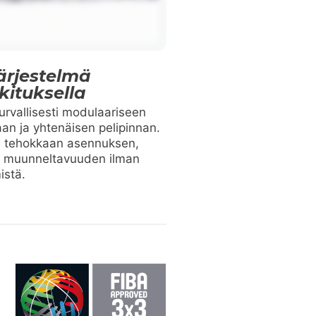
ärjestelmä
kituksella
turvallisesti modulaariseen
an ja yhtenäisen pelipinnan.
a tehokkaan asennuksen,
an muunneltavuuden ilman
istä.