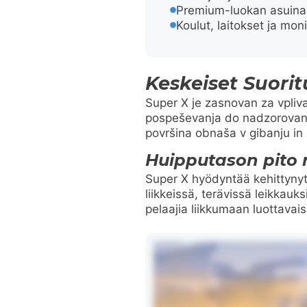
Premium-luokan asuinal
Koulut, laitokset ja moni
Keskeiset Suori
Super X je zasnovan za vpliva
pospeševanja do nadzorovanih
površina obnaša v gibanju in z
Huipputason pito
Super X hyödyntää kehittynytt
liikkeissä, terävissä leikkau
pelaajia liikkumaan luottavais