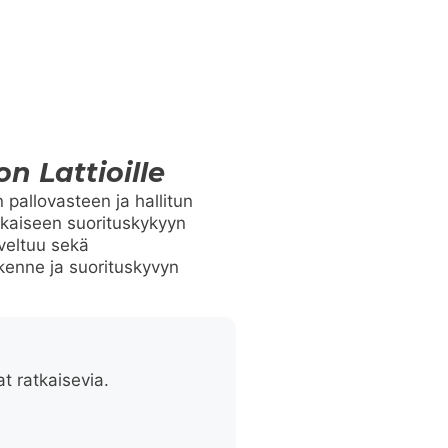
n Lattioille
 pallovasteen ja hallitun
ikaiseen suorituskykyyn
oveltuu sekä
rakenne ja suorituskyvyn
at ratkaisevia.