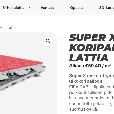
Urheilulattia
Vanteet
Oppaat
3D-korip
etin lattia
SUPER X
KORIPA
LATTIA
Alkaen
£
50.40
/ m²
Super X on kehittyne
ulkokoripalloon.
FIBA 3×3 -kilpailujen 
poikkeuksellisen pidon
iskunvaimennuksen. No
suunniteltu pelaajille
suorituskykyä.