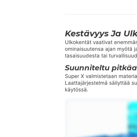
Kestävyys Ja Ul
Ulkokentät vaativat enemmän k
ominaisuutensa ajan myötä ja
tasaisuudesta tai turvallisuu
Suunniteltu pitkä
Super X valmistetaan materiaa
Laattajärjestelmä säilyttää 
käytössä.