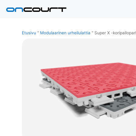
Siirry
sisältöön
Etusivu
"
Modulaarinen urheilulattia
"
Super X -koripallopark