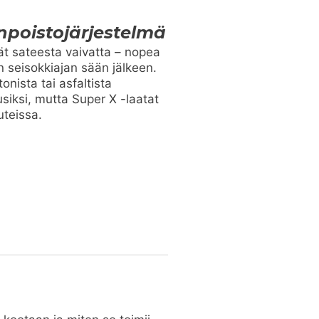
npoistojärjestelmä
vät sateesta vaivatta – nopea
 seisokkiajan sään jälkeen.
nista tai asfaltista
siksi, mutta Super X -laatat
uteissa.