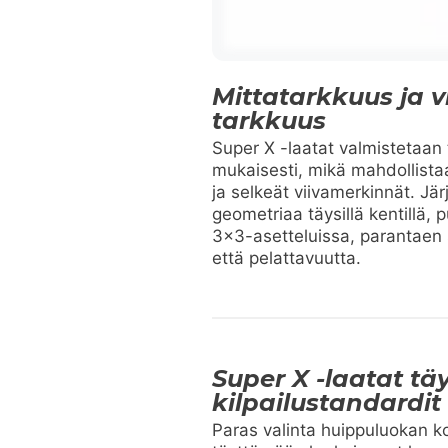
Mittatarkkuus ja 
tarkkuus
Super X -laatat valmistetaan 
mukaisesti, mikä mahdollistaa
ja selkeät viivamerkinnät. J
geometriaa täysillä kentillä, pu
3×3-asetteluissa, parantaen 
että pelattavuutta.
Super X -laatat tä
kilpailustandardit
Paras valinta huippuluokan kor