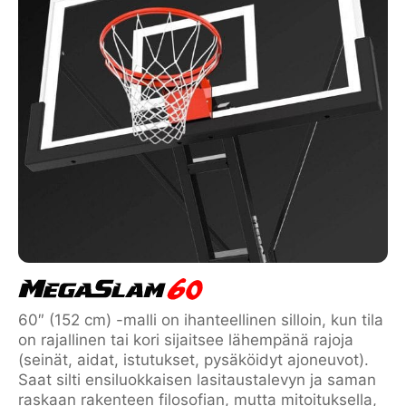
60″ (152 cm) -malli on ihanteellinen silloin, kun tila
on rajallinen tai kori sijaitsee lähempänä rajoja
(seinät, aidat, istutukset, pysäköidyt ajoneuvot).
Saat silti ensiluokkaisen lasitaustalevyn ja saman
raskaan rakenteen filosofian, mutta mitoituksella,