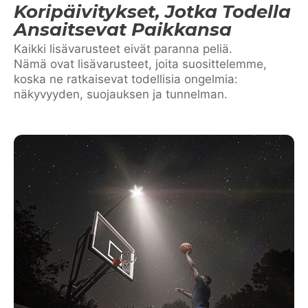
Koripäivitykset, Jotka Todella
Ansaitsevat Paikkansa
Kaikki lisävarusteet eivät paranna peliä.
Nämä ovat lisävarusteet, joita suosittelemme,
koska ne ratkaisevat todellisia ongelmia:
näkyvyyden, suojauksen ja tunnelman.