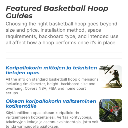
Featured Basketball Hoop
Guides
Choosing the right basketball hoop goes beyond
size and price. Installation method, space
requirements, backboard type, and intended use
all affect how a hoop performs once it’s in place.
Koripallokorin mittojen ja teknisten
tietojen opas
All the info on standard basketball hoop dimensions
including rim diameter, height, backboard size and
overhang. Covers NBA, FIBA and home court
setups.
Oikean koripallokorin valitseminen
kotikentälle
Käytännöllinen opas oikean koripallokorin
valitsemiseen kotikentällesi. Vertaa korityyppejä,
takalevyjen kokoja ja asennusvaihtoehtoja, jotta voit
tehdä varmuudella päätöksen.