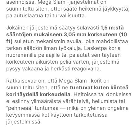
asennoissa. Mega Slam -järjestelmät on
suunniteltu siten, ettei säätö heikennä jäykkyyttä,
palautuslaatua tai turvallisuutta.
Jokainen järjestelmä säätyy sulavasti
1,5 m:stä
sääntöjen mukaiseen 3,05 m:n korkeuteen (10
ft)
suljetun mekanismin avulla, joka mahdollistaa
tarkan säädön ilman työkaluja. Lasketpa koria
nuoremmille pelaajille tai palautat sen täyteen
korkeuteen aikuisten peliä varten, järjestelmä
pysyy vakaana ja herkästi reagoivana.
Ratkaisevaa on, että Mega Slam -korit on
suunniteltu siten, että ne
tuntuvat kuten kiinteä
kori täydellä korkeudella
. Heitoissa tai donkeissa
ei esiinny ylimääräistä värähtelyä, heilumista tai
”pehmeää” tuntumaa — mikä on yleinen ongelma
kevyemmissä kotikäyttöön tarkoitetuissa
järjestelmissä.