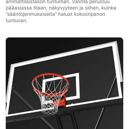
ammattilaistason tuntuman. Valinta perustuu
pääasiassa tilaan, näkyvyyteen ja siihen, kuinka
”sääntöjenmukaiselta” haluat kokoonpanon
tuntuvan.