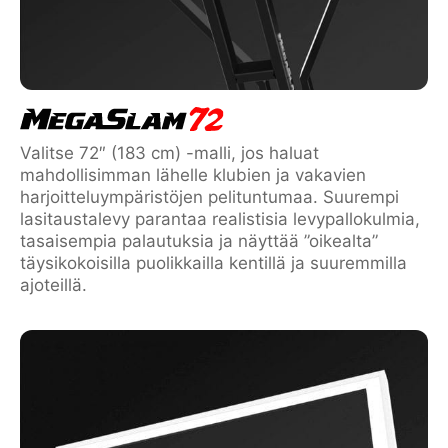
Valitse 72″ (183 cm) -malli, jos haluat
mahdollisimman lähelle klubien ja vakavien
harjoitteluympäristöjen pelituntumaa. Suurempi
lasitaustalevy parantaa realistisia levypallokulmia,
tasaisempia palautuksia ja näyttää ”oikealta”
täysikokoisilla puolikkailla kentillä ja suuremmilla
ajoteillä.