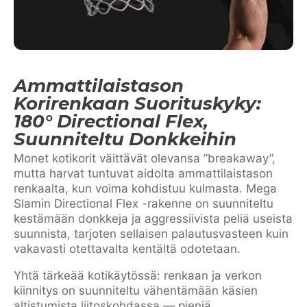
Ammattilaistason
Korirenkaan Suorituskyky:
180° Directional Flex,
Suunniteltu Donkkeihin
Monet kotikorit väittävät olevansa ”breakaway”,
mutta harvat tuntuvat aidolta ammattilaistason
renkaalta, kun voima kohdistuu kulmasta. Mega
Slamin Directional Flex -rakenne on suunniteltu
kestämään donkkeja ja aggressiivista peliä useista
suunnista, tarjoten sellaisen palautusvasteen kuin
vakavasti otettavalta kentältä odotetaan.
Yhtä tärkeää kotikäytössä: renkaan ja verkon
kiinnitys on suunniteltu vähentämään käsien
altistumista liitoskohdassa — pieniä