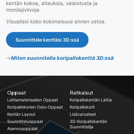
kentän kokoa, aitauksia, valaistusta ja
monilajiviivoja.
Visualisoi koko kokonaisuus ennen ostoa.
Suunnittele kenttäsi 3D:ssä
Miten suunnitella koripallokenttä 3D:ssä
Oppaat
Ratkaisut
Lattiamateriaalien Oppaat
Koripallokentän Lattia
Koripallokorien Osto-Oppaat
Koripallokorit
Kentän Layout
Lisävarusteet
Suunnitteluoppaat
3D-Koripallokentän
Suunnittelija
Asennusoppaat