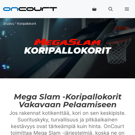
Siirry
Va
sisältöön
Etusivu
"
Koripallokorit
KORIPALLOKORIT
Mega Slam -koripallokorit
Vakavaan Pelaamiseen
Jos rakennat kotikenttää, kori on sen keskipiste.
Suorituskyky, turvallisuus ja pitkäaikainen
kestävyys ovat tärkeämpiä kuin hinta. OnCourt
toimittaa Mega Slam -järjestelmiä, koska ne on