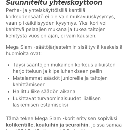
Suunniteltu yhteiskäyttöön
Perhe- ja yhteiskäyttöisillä kentillä
korkeudensäätö ei ole vain mukavuuskysymys,
vaan pitkäikäisyyden kysymys. Yksi kori voi
kehittyä pelaajien mukana ja tukea taitojen
kehitystä vuosien ajan, ei vain kausien.
Mega Slam -säätöjärjestelmiin sisältyviä keskeisiä
huomioita ovat:
Täysi sääntöjen mukainen korkeus aikuisten
harjoitteluun ja kilpailuhenkiseen peliin
Matalammat säädöt junioreille ja taitojen
kehittämiseen
Hallittu liike säädön aikana
Lukittavat turvaominaisuudet liiallisen
laskemisen estämiseksi
Tämä tekee Mega Slam -korit erityisen sopiviksi
kotikentille, kouluihin ja seuroihin
, joissa samaa