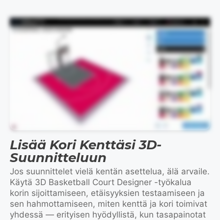
This video demonstrates the design process visually and does not contain spoken audio.
Lisää Kori Kenttäsi 3D-
Suunnitteluun
Jos suunnittelet vielä kentän asettelua, älä arvaile.
Käytä 3D Basketball Court Designer -työkalua
korin sijoittamiseen, etäisyyksien testaamiseen ja
sen hahmottamiseen, miten kenttä ja kori toimivat
yhdessä — erityisen hyödyllistä, kun tasapainotat