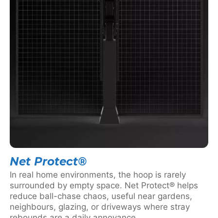
Net Protect®
In real home environments, the hoop is rarely
surrounded by empty space. Net Protect® helps
reduce ball-chase chaos, useful near gardens,
neighbours, glazing, or driveways where stray
rebounds are a daily annoyance.